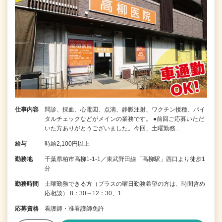
仕事内容
問診、採血、心電図、点滴、静脈注射、ワクチン接種、バイ
タルチェックなどがメインの業務です。 ●前回ご応募いただ
いた方ありがとうございました。今回、土曜勤務…
給与
時給2,100円以上
勤務地
千葉県柏市高柳1-1-1／東武野田線「高柳駅」西口より徒歩1
分
勤務時間
土曜勤務できる方（プラスの曜日勤務希望の方は、時間含め
応相談） 8：30～12：30、1…
応募資格
看護師・准看護師免許