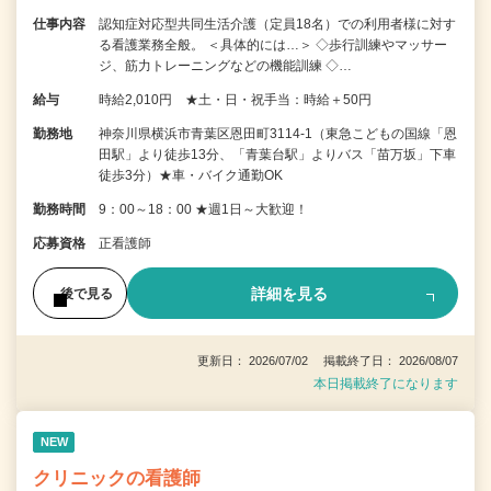
仕事内容
認知症対応型共同生活介護（定員18名）での利用者様に対す
る看護業務全般。 ＜具体的には…＞ ◇歩行訓練やマッサー
ジ、筋力トレーニングなどの機能訓練 ◇…
給与
時給2,010円 ★土・日・祝手当：時給＋50円
勤務地
神奈川県横浜市青葉区恩田町3114-1（東急こどもの国線「恩
田駅」より徒歩13分、「青葉台駅」よりバス「苗万坂」下車
徒歩3分）★車・バイク通勤OK
勤務時間
9：00～18：00 ★週1日～大歓迎！
応募資格
正看護師
詳細を見る
後で見る
更新日： 2026/07/02 掲載終了日： 2026/08/07
本日掲載終了になります
NEW
クリニックの看護師