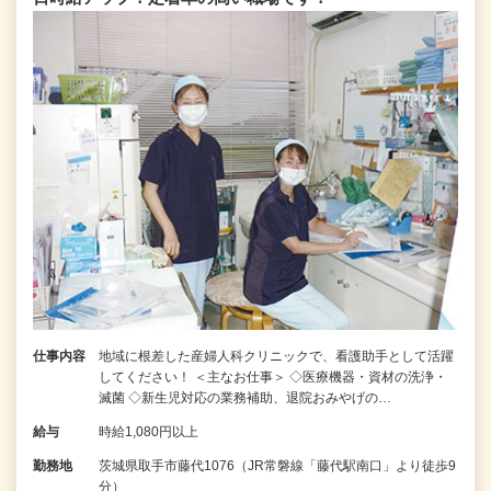
仕事内容
地域に根差した産婦人科クリニックで、看護助手として活躍
してください！ ＜主なお仕事＞ ◇医療機器・資材の洗浄・
滅菌 ◇新生児対応の業務補助、退院おみやげの…
給与
時給1,080円以上
勤務地
茨城県取手市藤代1076（JR常磐線「藤代駅南口」より徒歩9
分）