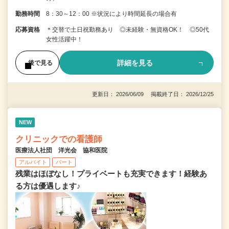
勤務時間
8：30～12：00 ※状況により時間延長の場合有
応募資格
＊交替で土日祝勤務あり ◎未経験・無資格OK！ ◎50代
女性活躍中！
詳細を見る
後で見る
更新日： 2026/06/09 掲載終了日： 2026/12/25
NEW
クリニックでの看護師
医療法人社団 洋光会 協和医院
アルバイト
パート
残業はほぼなし！プライベートも充実できます！経験あ
る方は優遇します♪