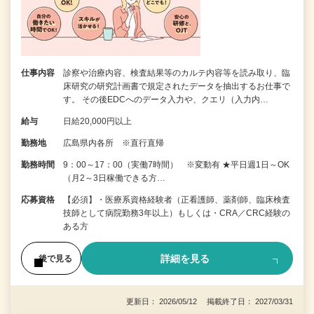
仕事内容
診察や治療内容、検査結果等のカルテ内容等を読み取り、臨
床研究の研究計画書で規定されたデータを抽出するお仕事で
す。 その後EDCへのデータ入力や、クエリ（入力内…
給与
日給20,000円以上
勤務地
広島県内各所 ※直行直帰
勤務時間
9：00～17：00（実働7時間） ※変動有 ★平日週1日～OK
（月2～3日稼働できる方…
応募資格
【必須】・医療系資格経験者（正看護師、薬剤師、臨床検査
技師として病院勤務3年以上）もしくは・CRA／CRC経験の
ある方
詳細を見る
後で見る
更新日： 2026/05/12 掲載終了日： 2027/03/31