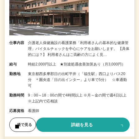
仕事内容
介護老人保健施設の看護業務「利用者さんの基本的な健康管
理」バイタルチェックを中心にケアをお願いします。 【具体
的には？】 利用者さんはご高齢の方によく見…
給与
時給2,000円以上 ★別途処遇改善加算あり（月3,000円）
勤務地
東京都西多摩郡日の出町平井（「福生駅」西口よりバス20
分 ＊圏央道「日の出インター」より車で5分） ☆車通勤
可
勤務時間
9：00～18：00の間で4時間以上 ※月～金の間で週4日以上
※上記内で応相談
応募資格
看護師
詳細を見る
後で見る