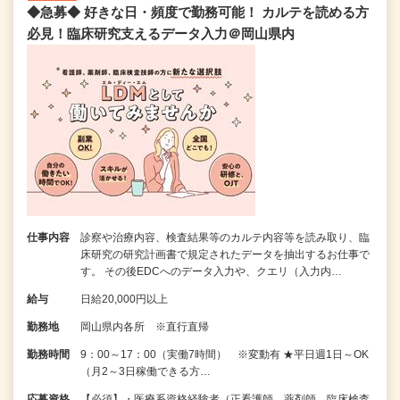
◆急募◆ 好きな日・頻度で勤務可能！ カルテを読める方
必見！臨床研究支えるデータ入力＠岡山県内
仕事内容
診察や治療内容、検査結果等のカルテ内容等を読み取り、臨
床研究の研究計画書で規定されたデータを抽出するお仕事で
す。 その後EDCへのデータ入力や、クエリ（入力内…
給与
日給20,000円以上
勤務地
岡山県内各所 ※直行直帰
勤務時間
9：00～17：00（実働7時間） ※変動有 ★平日週1日～OK
（月2～3日稼働できる方…
応募資格
【必須】・医療系資格経験者（正看護師、薬剤師、臨床検査