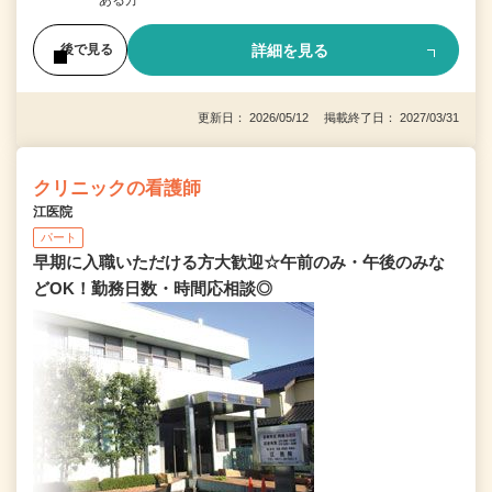
ある方
詳細を見る
後で見る
更新日： 2026/05/12 掲載終了日： 2027/03/31
クリニックの看護師
江医院
パート
早期に入職いただける方大歓迎☆午前のみ・午後のみな
どOK！勤務日数・時間応相談◎