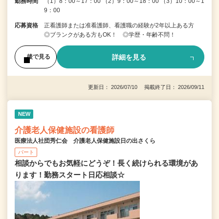
勤務時間
（1）8：00～17：00 （2）9：00～18：00 （3）10：00～1
9：00
応募資格
正看護師または准看護師、看護職の経験が2年以上ある方
◎ブランクがある方もOK！ ◎学歴・年齢不問！
詳細を見る
後で見る
更新日： 2026/07/10 掲載終了日： 2026/09/11
NEW
介護老人保健施設の看護師
医療法人社団秀仁会 介護老人保健施設日の出さくら
パート
相談からでもお気軽にどうぞ！長く続けられる環境があ
ります！勤務スタート日応相談☆