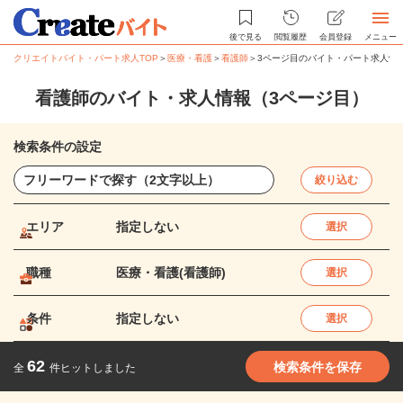
後で見る
閲覧履歴
会員登録
メニュー
クリエイトバイト・パート求人TOP
＞
医療・看護
＞
看護師
＞
3ページ目のバイト・パート求人情
看護師のバイト・求人情報（3ページ目）
検索条件の設定
絞り込む
エリア
指定しない
選択
職種
医療・看護(看護師)
選択
条件
指定しない
選択
62
検索条件を保存
全
件ヒットしました