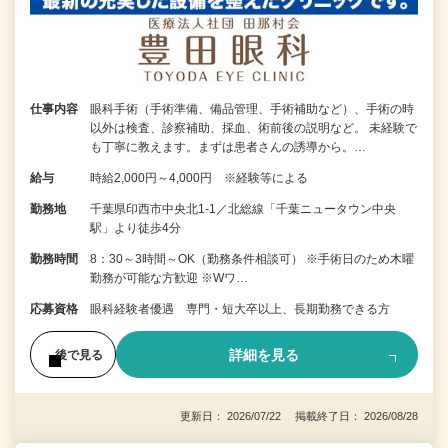
仕事内容
眼科手術（手術準備、備品管理、手術補助など）、手術の時
以外は検査、診察補助、採血、術前後の説明など。 未経験で
も丁寧に教えます。まずは患者さんの誘導から。…
給与
時給2,000円～4,000円 ※経験等による
勤務地
千葉県印西市中央北1-1／北総線「千葉ニュータウン中央
駅」より徒歩4分
勤務時間
8：30～3時間～OK（勤務条件相談可） ※手術日のため木曜
勤務が可能な方歓迎 ※Wワ…
応募資格
眼科経験者優遇 専門・短大卒以上、長期勤務できる方
詳細を見る
後で見る
更新日： 2026/07/22 掲載終了日： 2026/08/28