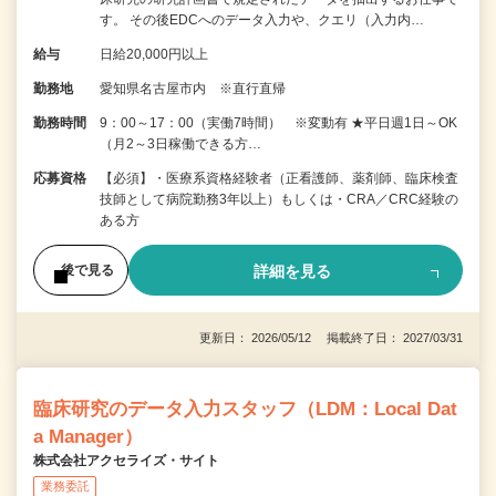
す。 その後EDCへのデータ入力や、クエリ（入力内…
給与
日給20,000円以上
勤務地
愛知県名古屋市内 ※直行直帰
勤務時間
9：00～17：00（実働7時間） ※変動有 ★平日週1日～OK
（月2～3日稼働できる方…
応募資格
【必須】・医療系資格経験者（正看護師、薬剤師、臨床検査
技師として病院勤務3年以上）もしくは・CRA／CRC経験の
ある方
詳細を見る
後で見る
更新日： 2026/05/12 掲載終了日： 2027/03/31
臨床研究のデータ入力スタッフ（LDM：Local Dat
a Manager）
株式会社アクセライズ・サイト
業務委託