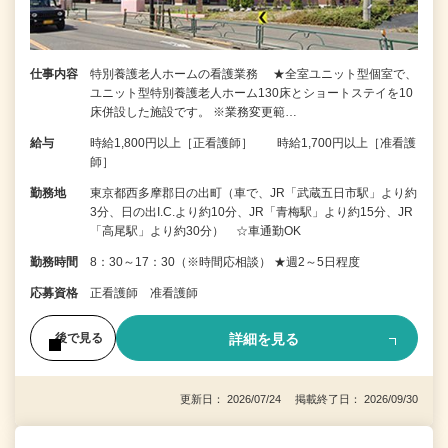
仕事内容
特別養護老人ホームの看護業務 ★全室ユニット型個室で、
ユニット型特別養護老人ホーム130床とショートステイを10
床併設した施設です。 ※業務変更範…
給与
時給1,800円以上［正看護師］ 時給1,700円以上［准看護
師］
勤務地
東京都西多摩郡日の出町（車で、JR「武蔵五日市駅」より約
3分、日の出I.C.より約10分、JR「青梅駅」より約15分、JR
「高尾駅」より約30分） ☆車通勤OK
勤務時間
8：30～17：30（※時間応相談） ★週2～5日程度
応募資格
正看護師 准看護師
詳細を見る
後で見る
更新日： 2026/07/24 掲載終了日： 2026/09/30