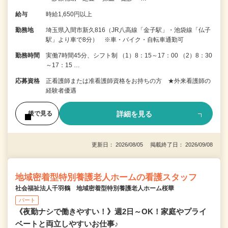
給与
時給1,650円以上
勤務地
埼玉県入間市新久816（JR八高線「金子駅」・池袋線「仏子
駅」より車で8分） ※車・バイク・自転車通勤可
勤務時間
実働7時間45分、シフト制 （1）8：15～17：00 （2）8：30
～17：15 …
応募資格
正看護師または准看護師資格をお持ちの方 ★外来看護師の
経験者優遇
詳細を見る
後で見る
更新日： 2026/08/05 掲載終了日： 2026/09/08
地域密着型特別養護老人ホームの看護スタッフ
社会福祉法人千羽鶴 地域密着型特別養護老人ホーム桜華
パート
《夜勤ナシで働きやすい！》週2日～OK！家庭やプライ
ベートと両立しやすいお仕事♪