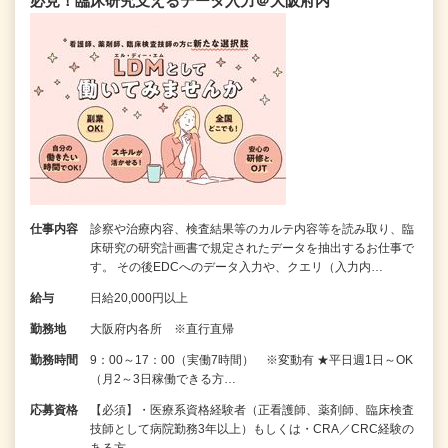
必見！臨床研究支えるデータ入力＠大阪府内
仕事内容
診察や治療内容、検査結果等のカルテ内容等を読み取り、臨
床研究の研究計画書で規定されたデータを抽出するお仕事で
す。 その後EDCへのデータ入力や、クエリ（入力内…
給与
日給20,000円以上
勤務地
大阪府内各所 ※直行直帰
勤務時間
9：00～17：00（実働7時間） ※変動有 ★平日週1日～OK
（月2～3日稼働できる方…
応募資格
【必須】・医療系資格経験者（正看護師、薬剤師、臨床検査
技師として病院勤務3年以上）もしくは・CRA／CRC経験の