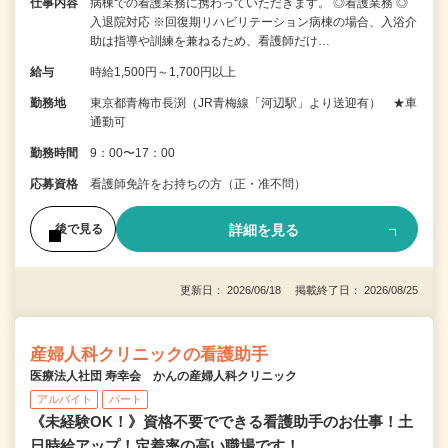
仕事内容
病棟での看護業務に携わっていただきます。 ◎看護業務 ◎
入退院対応 ※回復期リハビリテーション病棟の場合、入浴介
助は指導や訓練を兼ねるため、看護師だけ…
給与
時給1,500円～1,700円以上
勤務地
東京都青梅市長渕（JR青梅線「河辺駅」より送迎有） ★車
通勤可
勤務時間
9：00〜17：00
応募資格
看護師免許をお持ちの方（正・准不問）
詳細を見る
後で見る
更新日： 2026/06/18 掲載終了日： 2026/08/25
産婦人科クリニックの看護助手
医療法人社団 寿幸会 かんの産婦人科クリニック
アルバイト
パート
《未経験OK！》資格不要でできる看護助手のお仕事！土
日時給アップ！定着率の高い職場です！