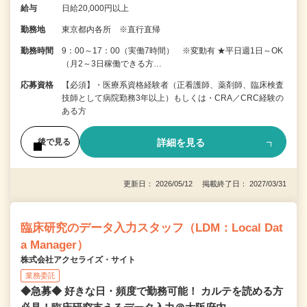
給与
日給20,000円以上
勤務地
東京都内各所 ※直行直帰
勤務時間
9：00～17：00（実働7時間） ※変動有 ★平日週1日～OK
（月2～3日稼働できる方…
応募資格
【必須】・医療系資格経験者（正看護師、薬剤師、臨床検査
技師として病院勤務3年以上）もしくは・CRA／CRC経験の
ある方
詳細を見る
後で見る
更新日： 2026/05/12 掲載終了日： 2027/03/31
臨床研究のデータ入力スタッフ（LDM：Local Dat
a Manager）
株式会社アクセライズ・サイト
業務委託
◆急募◆ 好きな日・頻度で勤務可能！ カルテを読める方