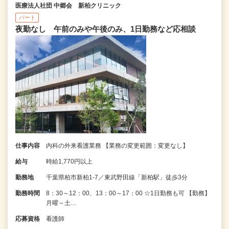
医療法人社団 中郷会 新柏クリニック
パート
夜勤なし 午前のみや午後のみ、1日勤務など応相談
仕事内容
内科の外来看護業務 【業務の変更範囲：変更なし】
給与
時給1,770円以上
勤務地
千葉県柏市新柏1-7／東武野田線「新柏駅」徒歩3分
勤務時間
8：30～12：00、13：00～17：00 ☆1日勤務も可 【勤務】
月曜～土…
応募資格
看護師