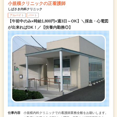
小規模クリニックの正看護師
しばさき内科クリニック
アルバイト
パート
【午前中のみ×時給1,800円×週3日～OK】＼採血・心電図
が出来ればOK！／【扶養内勤務◎】
仕事内容
小規模内科クリニックでの看護師業務全般をお願いします。