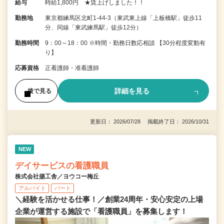
給与
時給1,800円 ★賃上げしました！！
勤務地
東京都練馬区北町1-44-3（東武東上線「上板橋駅」徒歩11
分、同線「東武練馬駅」徒歩12分）
勤務時間
9：00～18：00 ※時間・勤務日数応相談 【30分程度変動有
り】
応募資格
正看護師・准看護師
詳細を見る
後で見る
更新日： 2026/07/28 掲載終了日： 2026/10/31
NEW
デイサービスの看護職員
株式会社揚工舎／ヨウコー梅丘
アルバイト
パート
＼経験を活かせる仕事！／創業24周年・安心安定の上場
企業が運営する施設で「看護職員」を募集します！