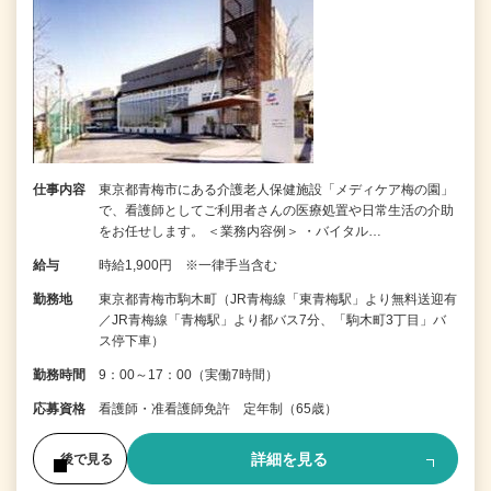
仕事内容
東京都青梅市にある介護老人保健施設「メディケア梅の園」
で、看護師としてご利用者さんの医療処置や日常生活の介助
をお任せします。 ＜業務内容例＞ ・バイタル…
給与
時給1,900円 ※一律手当含む
勤務地
東京都青梅市駒木町（JR青梅線「東青梅駅」より無料送迎有
／JR青梅線「青梅駅」より都バス7分、「駒木町3丁目」バ
ス停下車）
勤務時間
9：00～17：00（実働7時間）
応募資格
看護師・准看護師免許 定年制（65歳）
詳細を見る
後で見る