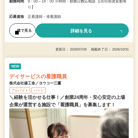
勤務時間
9：00～18：00 ※時間・勤務日数応相談 【30分程度変動有
り】
応募資格
正看護師・准看護師
詳細を見る
後で見る
更新日： 2026/07/28 掲載終了日： 2026/10/31
NEW
デイサービスの看護職員
株式会社揚工舎／ヨウコー三鷹
アルバイト
パート
＼経験を活かせる仕事！／創業24周年・安心安定の上場
企業が運営する施設で「看護職員」を募集します！