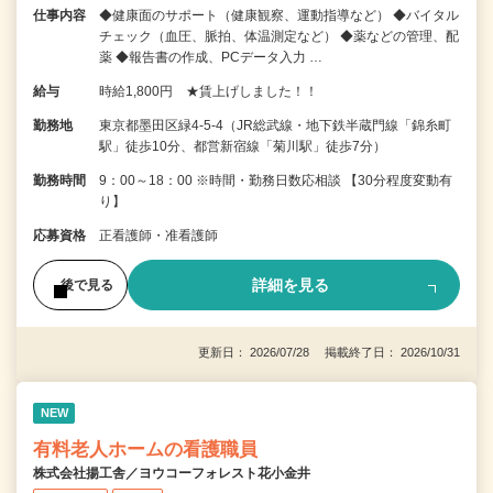
仕事内容
◆健康面のサポート（健康観察、運動指導など） ◆バイタル
チェック（血圧、脈拍、体温測定など） ◆薬などの管理、配
薬 ◆報告書の作成、PCデータ入力 …
給与
時給1,800円 ★賃上げしました！！
勤務地
東京都墨田区緑4-5-4（JR総武線・地下鉄半蔵門線「錦糸町
駅」徒歩10分、都営新宿線「菊川駅」徒歩7分）
勤務時間
9：00～18：00 ※時間・勤務日数応相談 【30分程度変動有
り】
応募資格
正看護師・准看護師
詳細を見る
後で見る
更新日： 2026/07/28 掲載終了日： 2026/10/31
NEW
有料老人ホームの看護職員
株式会社揚工舎／ヨウコーフォレスト花小金井