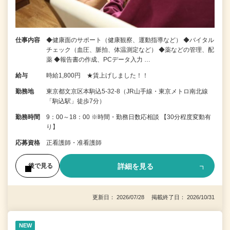
仕事内容
◆健康面のサポート（健康観察、運動指導など） ◆バイタル
チェック（血圧、脈拍、体温測定など） ◆薬などの管理、配
薬 ◆報告書の作成、PCデータ入力 …
給与
時給1,800円 ★賃上げしました！！
勤務地
東京都文京区本駒込5-32-8（JR山手線・東京メトロ南北線
「駒込駅」徒歩7分）
勤務時間
9：00～18：00 ※時間・勤務日数応相談 【30分程度変動有
り】
応募資格
正看護師・准看護師
詳細を見る
後で見る
更新日： 2026/07/28 掲載終了日： 2026/10/31
NEW