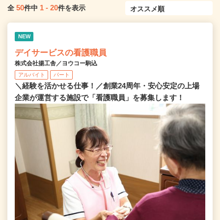
50
1
-
20
全
件中
件を表示
NEW
デイサービスの看護職員
株式会社揚工舎／ヨウコー駒込
アルバイト
パート
＼経験を活かせる仕事！／創業24周年・安心安定の上場
企業が運営する施設で「看護職員」を募集します！