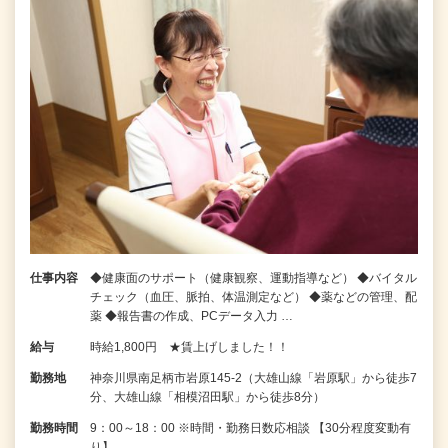
仕事内容
◆健康面のサポート（健康観察、運動指導など） ◆バイタル
チェック（血圧、脈拍、体温測定など） ◆薬などの管理、配
薬 ◆報告書の作成、PCデータ入力 …
給与
時給1,800円 ★賃上げしました！！
勤務地
神奈川県南足柄市岩原145-2（大雄山線「岩原駅」から徒歩7
分、大雄山線「相模沼田駅」から徒歩8分）
勤務時間
9：00～18：00 ※時間・勤務日数応相談 【30分程度変動有
り】