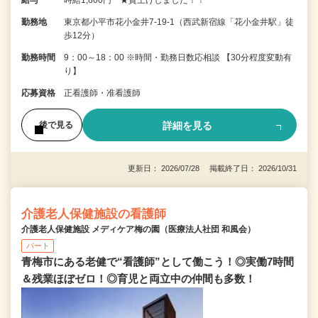
勤務地
東京都小平市花小金井7‐19‐1（西武新宿線「花小金井駅」徒
歩12分）
勤務時間
9：00～18：00 ※時間・勤務日数応相談 【30分程度変動有
り】
応募資格
正看護師・准看護師
詳細を見る
後で見る
更新日： 2026/07/28 掲載終了日： 2026/10/31
介護老人保健施設の看護師
介護老人保健施設 メディケア梅の園（医療法人社団 和風会）
パート
青梅市にある老健で“看護師”として働こう！◎実働7時間
＆残業ほぼゼロ！◎育児と両立中の仲間も多数！