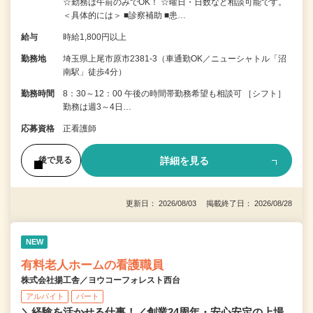
☆勤務は午前のみでOK！ ☆曜日・日数など相談可能です。
＜具体的には＞ ■診察補助 ■患…
給与
時給1,800円以上
勤務地
埼玉県上尾市原市2381-3（車通勤OK／ニューシャトル「沼
南駅」徒歩4分）
勤務時間
8：30～12：00 午後の時間帯勤務希望も相談可 ［シフト］
勤務は週3～4日…
応募資格
正看護師
詳細を見る
後で見る
更新日： 2026/08/03 掲載終了日： 2026/08/28
NEW
有料老人ホームの看護職員
株式会社揚工舎／ヨウコーフォレスト西台
アルバイト
パート
＼経験を活かせる仕事！／創業24周年・安心安定の上場