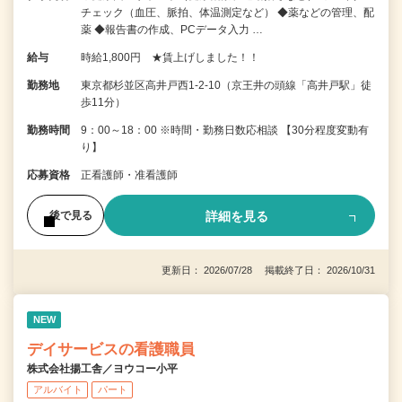
チェック（血圧、脈拍、体温測定など） ◆薬などの管理、配
薬 ◆報告書の作成、PCデータ入力 …
給与
時給1,800円 ★賃上げしました！！
勤務地
東京都杉並区高井戸西1-2-10（京王井の頭線「高井戸駅」徒
歩11分）
勤務時間
9：00～18：00 ※時間・勤務日数応相談 【30分程度変動有
り】
応募資格
正看護師・准看護師
詳細を見る
後で見る
更新日： 2026/07/28 掲載終了日： 2026/10/31
NEW
デイサービスの看護職員
株式会社揚工舎／ヨウコー小平
アルバイト
パート