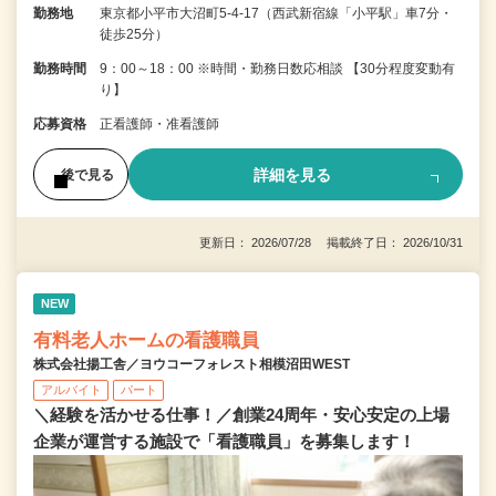
勤務地
東京都小平市大沼町5-4-17（西武新宿線「小平駅」車7分・
徒歩25分）
勤務時間
9：00～18：00 ※時間・勤務日数応相談 【30分程度変動有
り】
応募資格
正看護師・准看護師
詳細を見る
後で見る
更新日： 2026/07/28 掲載終了日： 2026/10/31
NEW
有料老人ホームの看護職員
株式会社揚工舎／ヨウコーフォレスト相模沼田WEST
アルバイト
パート
＼経験を活かせる仕事！／創業24周年・安心安定の上場
企業が運営する施設で「看護職員」を募集します！