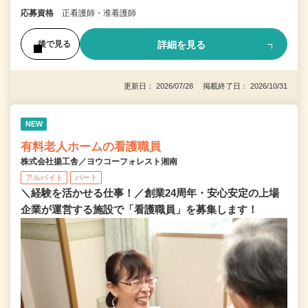
応募資格
正看護師・准看護師
詳細を見る
後で見る
更新日： 2026/07/28 掲載終了日： 2026/10/31
NEW
有料老人ホームの看護職員
株式会社揚工舎／ヨウコーフォレスト湘南
アルバイト
パート
＼経験を活かせる仕事！／創業24周年・安心安定の上場
企業が運営する施設で「看護職員」を募集します！