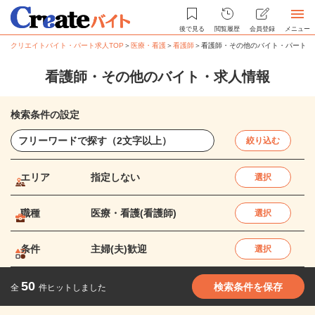
後で見る
閲覧履歴
会員登録
メニュー
クリエイトバイト・パート求人TOP
＞
医療・看護
＞
看護師
＞
看護師・その他のバイト・パート求
看護師・その他のバイト・求人情報
検索条件の設定
絞り込む
エリア
指定しない
選択
職種
医療・看護(看護師)
選択
条件
主婦(夫)歓迎
選択
50
検索条件を保存
全
件ヒットしました