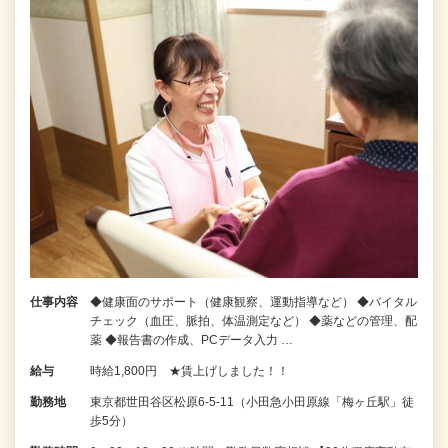
仕事内容
◆健康面のサポート（健康観察、運動指導など） ◆バイタル
チェック（血圧、脈拍、体温測定など） ◆薬などの管理、配
薬 ◆報告書の作成、PCデータ入力 …
給与
時給1,800円 ★賃上げしました！！
勤務地
東京都世田谷区松原6-5-11（小田急小田原線「梅ヶ丘駅」徒
歩5分）