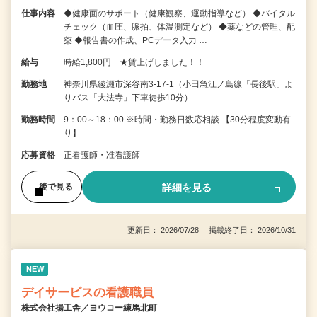
仕事内容
◆健康面のサポート（健康観察、運動指導など） ◆バイタル
チェック（血圧、脈拍、体温測定など） ◆薬などの管理、配
薬 ◆報告書の作成、PCデータ入力 …
給与
時給1,800円 ★賃上げしました！！
勤務地
神奈川県綾瀬市深谷南3-17-1（小田急江ノ島線「長後駅」よ
りバス「大法寺」下車徒歩10分）
勤務時間
9：00～18：00 ※時間・勤務日数応相談 【30分程度変動有
り】
応募資格
正看護師・准看護師
詳細を見る
後で見る
更新日： 2026/07/28 掲載終了日： 2026/10/31
NEW
デイサービスの看護職員
株式会社揚工舎／ヨウコー練馬北町