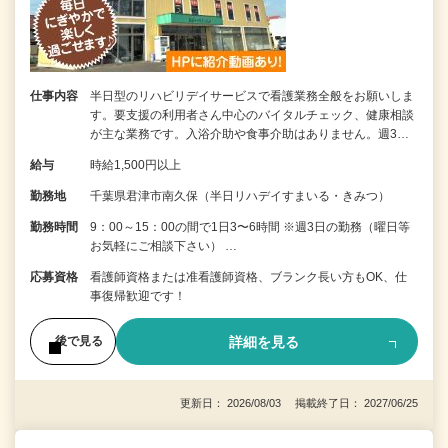
仕事内容
半日型のリハビリデイサービスで看護業務全般をお願いしま
す。要支援の利用者さん中心のバイタルチェック、健康相談
が主な業務です。入浴介助や食事介助はありません。週3…
給与
時給1,500円以上
勤務地
千葉県君津市南久保（半日リハデイすまいる・きみつ）
勤務時間
9：00～15：00の間で1日3〜6時間 ※週3日の勤務（曜日等
お気軽にご相談下さい） …
応募資格
看護師資格または准看護師資格、ブランク長い方もOK、仕
事復帰歓迎です！
詳細を見る
後で見る
更新日： 2026/08/03 掲載終了日： 2027/06/25