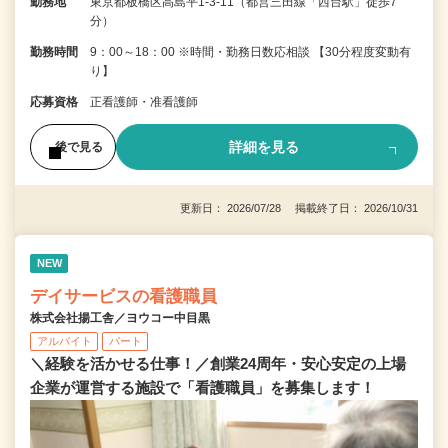
勤務地
東京都板橋区高島平1-3-11（都営三田線「西台駅」徒歩7
分）
勤務時間
9：00～18：00 ※時間・勤務日数応相談 【30分程度変動有
り】
応募資格
正看護師・准看護師
詳細を見る
後で見る
更新日： 2026/07/28 掲載終了日： 2026/10/31
NEW
デイサービスの看護職員
株式会社揚工舎／ヨウコー中目黒
アルバイト
パート
＼経験を活かせる仕事！／創業24周年・安心安定の上場
企業が運営する施設で「看護職員」を募集します！