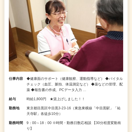
仕事内容
◆健康面のサポート（健康観察、運動指導など） ◆バイタル
チェック（血圧、脈拍、体温測定など） ◆薬などの管理、配
薬 ◆報告書の作成、PCデータ入力 …
給与
時給1,800円 ★賃上げしました！！
勤務地
東京都目黒区中目黒3-23-16（東急東横線「中目黒駅」「祐
天寺駅」各徒歩10分）
勤務時間
9：00～18：00 ※時間・勤務日数応相談 【30分程度変動有
り】