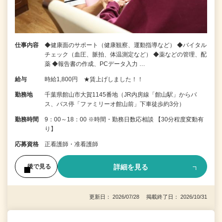
仕事内容
◆健康面のサポート（健康観察、運動指導など） ◆バイタル
チェック（血圧、脈拍、体温測定など） ◆薬などの管理、配
薬 ◆報告書の作成、PCデータ入力 …
給与
時給1,800円 ★賃上げしました！！
勤務地
千葉県館山市大賀1145番地（JR内房線「館山駅」からバ
ス、バス停「ファミリーオ館山前」下車徒歩約3分）
勤務時間
9：00～18：00 ※時間・勤務日数応相談 【30分程度変動有
り】
応募資格
正看護師・准看護師
詳細を見る
後で見る
更新日： 2026/07/28 掲載終了日： 2026/10/31