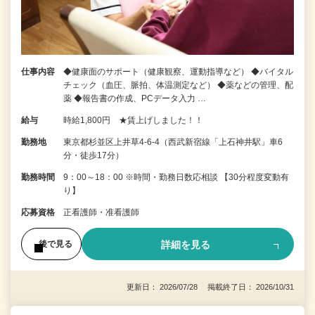
仕事内容
◆健康面のサポート（健康観察、運動指導など） ◆バイタル
チェック（血圧、脈拍、体温測定など） ◆薬などの管理、配
薬 ◆報告書の作成、PCデータ入力 …
給与
時給1,800円 ★賃上げしました！！
勤務地
東京都杉並区上井草4-6-4（西武新宿線「上石神井駅」車6
分・徒歩17分）
勤務時間
9：00～18：00 ※時間・勤務日数応相談 【30分程度変動有
り】
応募資格
正看護師・准看護師
詳細を見る
後で見る
更新日： 2026/07/28 掲載終了日： 2026/10/31