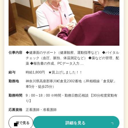
仕事内容
◆健康面のサポート（健康観察、運動指導など） ◆バイタル
チェック（血圧、脈拍、体温測定など） ◆薬などの管理、配
薬 ◆報告書の作成、PCデータ入力 …
給与
時給1,800円 ★賃上げしました！！
勤務地
神奈川県高座郡寒川町倉見2302番地（JR相模線「倉見駅」
車5分・徒歩25分）
勤務時間
9：00～18：00 ※時間・勤務日数応相談 【30分程度変動有
り】
応募資格
正看護師・准看護師
詳細を見る
後で見る