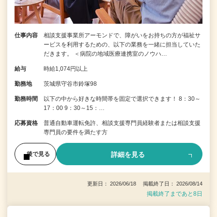
仕事内容
相談支援事業所アーモンドで、障がいをお持ちの方が福祉サ
ービスを利用するための、以下の業務を一緒に担当していた
だきます。 ＜病院の地域医療連携室のノウハ…
給与
時給1,074円以上
勤務地
茨城県守谷市鈴塚98
勤務時間
以下の中から好きな時間帯を固定で選択できます！ 8：30～
17：00 9：30～15：…
応募資格
普通自動車運転免許、相談支援専門員経験者または相談支援
専門員の要件を満たす方
詳細を見る
後で見る
更新日： 2026/06/18 掲載終了日： 2026/08/14
掲載終了まであと8日