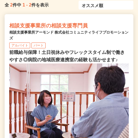
2
1
-
2
全
件中
件を表示
相談支援事業所の相談支援専門員
相談支援事業所アーモンド 株式会社コミュニティライフプロモーション
ズ
アルバイト
パート
前職給与保障！土日祝休みやフレックスタイム制で働き
やすさ◎病院の地域医療連携室の経験も活かせます♪