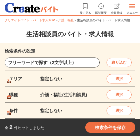
後で見る
閲覧履歴
会員登録
メニュー
クリエイトバイト・パート求人TOP
＞
介護・福祉
＞
生活相談員のバイト・パート求人情報
生活相談員のバイト・求人情報
検索条件の設定
絞り込む
エリア
指定しない
選択
職種
介護・福祉(生活相談員)
選択
条件
指定しない
選択
2
検索条件を保存
全
件ヒットしました