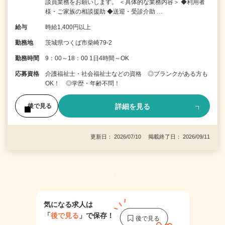
談員業務をお願いします。 ＜具体的な業務内容＞ ◆利用者
様・ご家族の相談援助 ◆送迎・受診介助 …
給与
時給1,400円以上
勤務地
茨城県つくば市柴崎79-2
勤務時間
9：00～18：00 1日4時間～OK
応募資格
介護福祉士・社会福祉士などの資格 ◎ブランクがある方も
OK！ ◎学歴・年齢不問！
詳細を見る
後で見る
更新日： 2026/07/10 掲載終了日： 2026/09/11
1
気になる求人は
「
後で見る
」で保存！