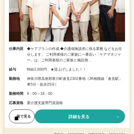
仕事内容
◆ケアプランの作成 ◆介護保険請求に係る業務 などをお任
せします。 ご利用者様のご家族に一番近い「ケアマネジャ
ー」は、ご利用者様のご家族と施設側…
給与
時給2,000円 ★賃上げしました！！
勤務地
神奈川県高座郡寒川町倉見2302番地（JR相模線「倉見駅」
車5分・徒歩25分）
勤務時間
9：00～18：00
応募資格
要介護支援専門員資格
詳細を見る
後で見る