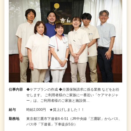
仕事内容
◆ケアプランの作成 ◆介護保険請求に係る業務 などをお任
せします。 ご利用者様のご家族に一番近い「ケアマネジャ
ー」は、ご利用者様のご家族と施設側…
給与
時給2,000円 ★賃上げしました！！
勤務地
東京都三鷹市下連雀6‐6‐51（JR中央線「三鷹駅」からバス、
バス停「下連雀」下車徒歩5分）