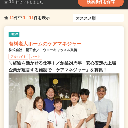
11
検索条件を保存
全
件ヒットしました
11
1
-
11
全
件中
件を表示
NEW
有料老人ホームのケアマネジャー
株式会社 揚工舎／ヨウコーキャッスル巣鴨
アルバイト
パート
＼経験を活かせる仕事！／創業24周年・安心安定の上場
企業が運営する施設で「ケアマネジャー」を募集！