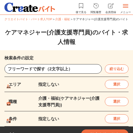
後で見る
閲覧履歴
会員登録
メニュー
クリエイトバイト・パート求人TOP
＞
介護・福祉
＞
ケアマネジャー(介護支援専門員)のバイト・
ケアマネジャー(介護支援専門員)のバイト・求
人情報
検索条件の設定
絞り込む
エリア
指定しない
選択
介護・福祉(ケアマネジャー(介護
職種
選択
支援専門員))
条件
指定しない
選択