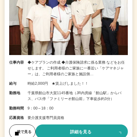
仕事内容
◆ケアプランの作成 ◆介護保険請求に係る業務 などをお任
せします。 ご利用者様のご家族に一番近い「ケアマネジャ
ー」は、ご利用者様のご家族と施設側…
給与
時給2,000円 ★賃上げしました！！
勤務地
千葉県館山市大賀1145番地（JR内房線「館山駅」からバ
ス、バス停「ファミリーオ館山前」下車徒歩約3分）
勤務時間
9：00～18：00
応募資格
要介護支援専門員資格
詳細を見る
後で見る