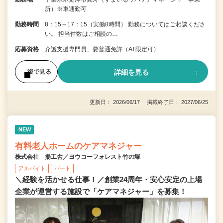
所）※車通勤可
勤務時間
8：15～17：15（実働8時間） 勤務についてはご相談くださ
い。 担当件数はご相談の…
応募資格
介護支援専門員、要普通免許（AT限定可）
詳細を見る
後で見る
更新日： 2026/06/17 掲載終了日： 2027/06/25
NEW
有料老人ホームのケアマネジャー
株式会社 揚工舎／ヨウコーフォレスト竹の塚
アルバイト
パート
＼経験を活かせる仕事！／創業24周年・安心安定の上場
企業が運営する施設で「ケアマネジャー」を募集！