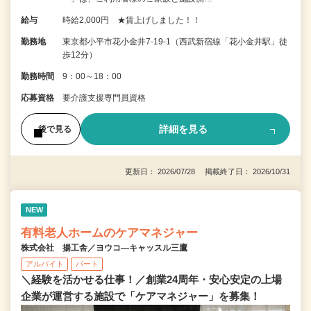
給与
時給2,000円 ★賃上げしました！！
勤務地
東京都小平市花小金井7‐19‐1（西武新宿線「花小金井駅」徒
歩12分）
勤務時間
9：00～18：00
応募資格
要介護支援専門員資格
詳細を見る
後で見る
更新日： 2026/07/28 掲載終了日： 2026/10/31
NEW
有料老人ホームのケアマネジャー
株式会社 揚工舎／ヨウコ―キャッスル三鷹
アルバイト
パート
＼経験を活かせる仕事！／創業24周年・安心安定の上場
企業が運営する施設で「ケアマネジャー」を募集！