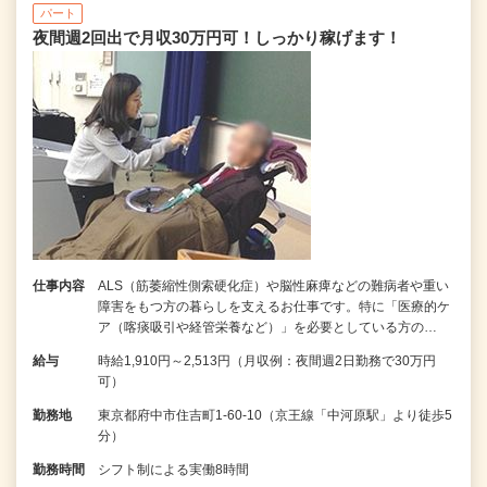
パート
夜間週2回出で月収30万円可！しっかり稼げます！
仕事内容
ALS（筋萎縮性側索硬化症）や脳性麻痺などの難病者や重い
障害をもつ方の暮らしを支えるお仕事です。特に「医療的ケ
ア（喀痰吸引や経管栄養など）」を必要としている方の…
給与
時給1,910円～2,513円（月収例：夜間週2日勤務で30万円
可）
勤務地
東京都府中市住吉町1-60-10（京王線「中河原駅」より徒歩5
分）
勤務時間
シフト制による実働8時間