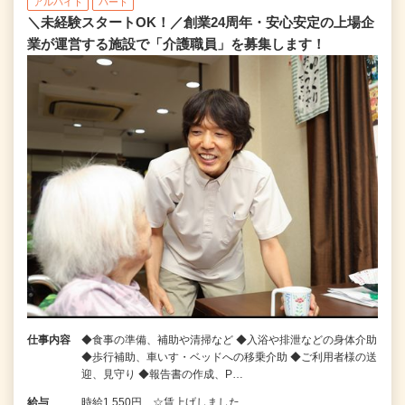
アルバイト
パート
＼未経験スタートOK！／創業24周年・安心安定の上場企
業が運営する施設で「介護職員」を募集します！
仕事内容
◆食事の準備、補助や清掃など ◆入浴や排泄などの身体介助
◆歩行補助、車いす・ベッドへの移乗介助 ◆ご利用者様の送
迎、見守り ◆報告書の作成、P…
給与
時給1,550円 ☆賃上げしました