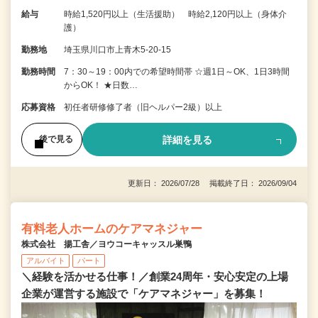
給与
時給1,520円以上（生活援助） 時給2,120円以上（身体介
護）
勤務地
埼玉県川口市上青木5-20-15
勤務時間
7：30～19：00内での希望時間帯 ☆週1日～OK、1日3時間
からOK！ ★日数…
応募資格
初任者研修修了者（旧ヘルパー2級）以上
詳細を見る
後で見る
更新日： 2026/07/28 掲載終了日： 2026/09/04
有料老人ホームのケアマネジャー
株式会社 揚工舎／ヨウコーキャッスル巣鴨
アルバイト
パート
＼経験を活かせる仕事！／創業24周年・安心安定の上場
企業が運営する施設で「ケアマネジャー」を募集！