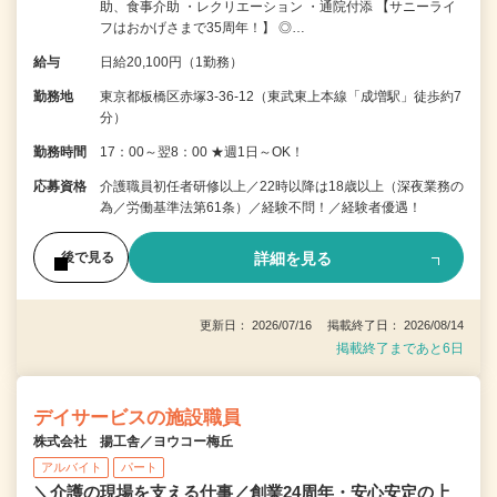
助、食事介助 ・レクリエーション ・通院付添 【サニーライ
フはおかげさまで35周年！】 ◎…
給与
日給20,100円（1勤務）
勤務地
東京都板橋区赤塚3-36-12（東武東上本線「成増駅」徒歩約7
分）
勤務時間
17：00～翌8：00 ★週1日～OK！
応募資格
介護職員初任者研修以上／22時以降は18歳以上（深夜業務の
為／労働基準法第61条）／経験不問！／経験者優遇！
詳細を見る
後で見る
更新日： 2026/07/16 掲載終了日： 2026/08/14
掲載終了まであと6日
デイサービスの施設職員
株式会社 揚工舎／ヨウコー梅丘
アルバイト
パート
＼介護の現場を支える仕事／創業24周年・安心安定の上