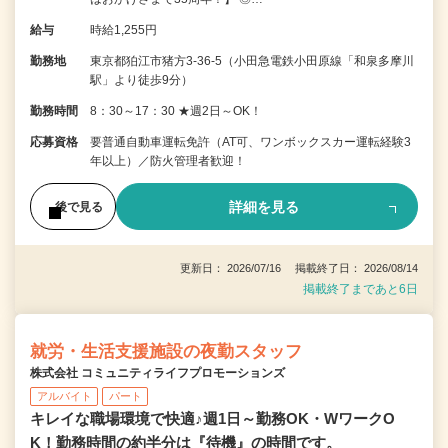
給与
時給1,255円
勤務地
東京都狛江市猪方3-36-5（小田急電鉄小田原線「和泉多摩川
駅」より徒歩9分）
勤務時間
8：30～17：30 ★週2日～OK！
応募資格
要普通自動車運転免許（AT可、ワンボックスカー運転経験3
年以上）／防火管理者歓迎！
詳細を見る
後で見る
更新日： 2026/07/16 掲載終了日： 2026/08/14
掲載終了まであと6日
就労・生活支援施設の夜勤スタッフ
株式会社 コミュニティライフプロモーションズ
アルバイト
パート
キレイな職場環境で快適♪週1日～勤務OK・WワークO
K！勤務時間の約半分は『待機』の時間です。