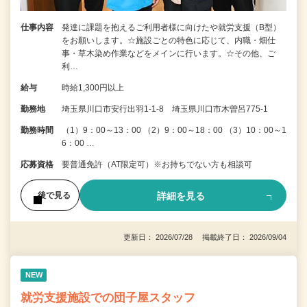
仕事内容
発達に課題を抱えるご利用者様に向けたや就労支援（B型）
をお願いします。☆施設ごとの特色に応じて、内職・畑仕
事・草木染め作業などをメインに行います。☆その他、ご
利…
給与
時給1,300円以上
勤務地
埼玉県川口市安行出羽1-1-8 埼玉県川口市木曽呂775-1
勤務時間
（1）9：00～13：00 （2）9：00～18：00 （3）10：00～1
6：00 …
応募資格
要普通免許（AT限定可）※お持ちでない方も相談可
詳細を見る
後で見る
更新日： 2026/07/28 掲載終了日： 2026/09/04
NEW
就労支援施設での団子屋スタッフ