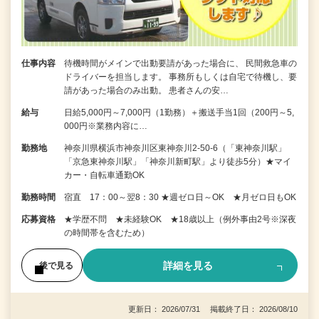
仕事内容
待機時間がメインで出動要請があった場合に、 民間救急車の
ドライバーを担当します。 事務所もしくは自宅で待機し、要
請があった場合のみ出動。 患者さんの安…
給与
日給5,000円～7,000円（1勤務）＋搬送手当1回（200円～5,
000円※業務内容に…
勤務地
神奈川県横浜市神奈川区東神奈川2-50-6（「東神奈川駅」
「京急東神奈川駅」「神奈川新町駅」より徒歩5分）★マイ
カー・自転車通勤OK
勤務時間
宿直 17：00～翌8：30 ★週ゼロ日～OK ★月ゼロ日もOK
応募資格
★学歴不問 ★未経験OK ★18歳以上（例外事由2号※深夜
の時間帯を含むため）
詳細を見る
後で見る
更新日： 2026/07/31 掲載終了日： 2026/08/10