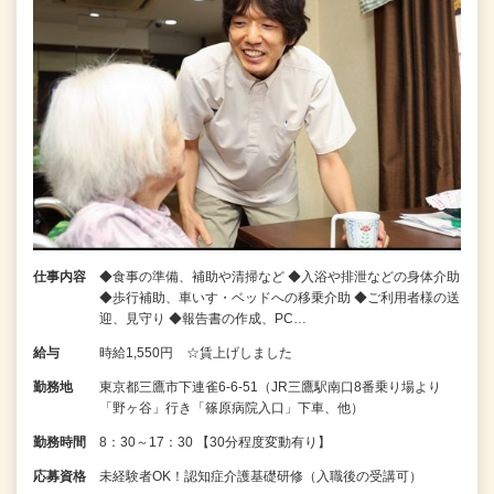
仕事内容
◆食事の準備、補助や清掃など ◆入浴や排泄などの身体介助
◆歩行補助、車いす・ベッドへの移乗介助 ◆ご利用者様の送
迎、見守り ◆報告書の作成、PC…
給与
時給1,550円 ☆賃上げしました
勤務地
東京都三鷹市下連雀6-6-51（JR三鷹駅南口8番乗り場より
「野ヶ谷」行き「篠原病院入口」下車、他）
勤務時間
8：30～17：30 【30分程度変動有り】
応募資格
未経験者OK！認知症介護基礎研修（入職後の受講可）