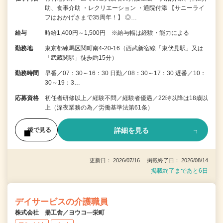
助、食事介助 ・レクリエーション ・通院付添 【サニーライ
フはおかげさまで35周年！】 ◎…
給与
時給1,400円～1,500円 ※給与幅は経験・能力による
勤務地
東京都練馬区関町南4-20-16（西武新宿線「東伏見駅」又は
「武蔵関駅」徒歩約15分）
勤務時間
早番／07：30～16：30 日勤／08：30～17：30 遅番／10：
30～19：3…
応募資格
初任者研修以上／経験不問／経験者優遇／22時以降は18歳以
上（深夜業務の為／労働基準法第61条）
詳細を見る
後で見る
更新日： 2026/07/16 掲載終了日： 2026/08/14
掲載終了まであと6日
デイサービスの介護職員
株式会社 揚工舎／ヨウコ―栄町