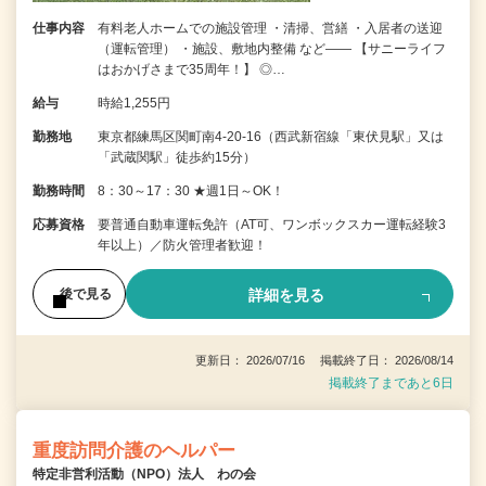
仕事内容
有料老人ホームでの施設管理 ・清掃、営繕 ・入居者の送迎
（運転管理） ・施設、敷地内整備 など―― 【サニーライフ
はおかげさまで35周年！】 ◎…
給与
時給1,255円
勤務地
東京都練馬区関町南4-20-16（西武新宿線「東伏見駅」又は
「武蔵関駅」徒歩約15分）
勤務時間
8：30～17：30 ★週1日～OK！
応募資格
要普通自動車運転免許（AT可、ワンボックスカー運転経験3
年以上）／防火管理者歓迎！
詳細を見る
後で見る
更新日： 2026/07/16 掲載終了日： 2026/08/14
掲載終了まであと6日
重度訪問介護のヘルパー
特定非営利活動（NPO）法人 わの会