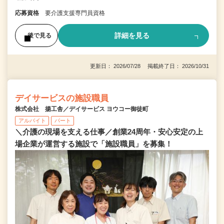
応募資格
要介護支援専門員資格
詳細を見る
後で見る
更新日： 2026/07/28 掲載終了日： 2026/10/31
デイサービスの施設職員
株式会社 揚工舎／デイサービス ヨウコー御徒町
アルバイト
パート
＼介護の現場を支える仕事／創業24周年・安心安定の上
場企業が運営する施設で「施設職員」を募集！