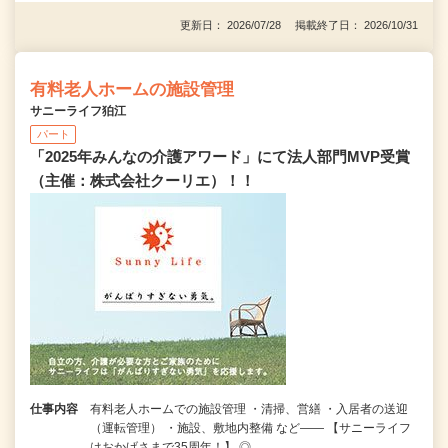
更新日： 2026/07/28 掲載終了日： 2026/10/31
有料老人ホームの施設管理
サニーライフ狛江
パート
「2025年みんなの介護アワード」にて法人部門MVP受賞
（主催：株式会社クーリエ）！！
仕事内容
有料老人ホームでの施設管理 ・清掃、営繕 ・入居者の送迎
（運転管理） ・施設、敷地内整備 など―― 【サニーライフ
はおかげさまで35周年！】 ◎…