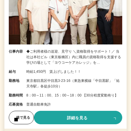
仕事内容
◆ご利用者様の送迎、見守り ＼資格取得をサポート！／ 当
社は本社ビル（東京板橋区）内に職員の資格取得を支援する
学びの場として「ヨウコーケアカレッジ」を…
給与
時給1,450円 賃上げしました！！
勤務地
東京都目黒区中目黒3-23-16（東急東横線「中目黒駅」「祐
天寺駅」各徒歩10分）
勤務時間
8：00～11：00、15：00～18：00 【30分程度変動有り】
応募資格
普通自動車免許
詳細を見る
後で見る