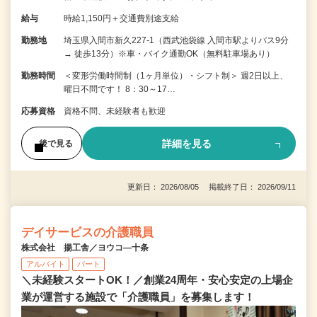
給与
時給1,150円＋交通費別途支給
勤務地
埼玉県入間市新久227-1（西武池袋線 入間市駅よりバス9分
→ 徒歩13分）※車・バイク通勤OK（無料駐車場あり）
勤務時間
＜変形労働時間制（1ヶ月単位）・シフト制＞ 週2日以上、
曜日不問です！ 8：30～17…
応募資格
資格不問、未経験者も歓迎
詳細を見る
後で見る
更新日： 2026/08/05 掲載終了日： 2026/09/11
デイサービスの介護職員
株式会社 揚工舎／ヨウコ―十条
アルバイト
パート
＼未経験スタートOK！／創業24周年・安心安定の上場企
業が運営する施設で「介護職員」を募集します！