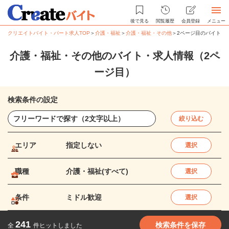
後で見る
閲覧履歴
会員登録
メニュー
クリエイトバイト・パート求人TOP
＞
介護・福祉
＞
介護・福祉・その他
＞
2ページ目のバイト・
介護・福祉・その他のバイト・求人情報（2ペ
ージ目）
検索条件の設定
絞り込む
エリア
指定しない
選択
職種
介護・福祉(すべて)
選択
条件
ミドル歓迎
選択
241
検索条件を保存
全
件ヒットしました