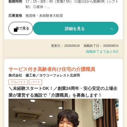
勤務時間
17：15～翌8：45（実働7.5h） ◎週1日から勤務OK（シフト
制） ◎産休・…
応募資格
無資格・未経験者大歓迎
詳細を見る
後で見る
更新日： 2026/06/18 掲載終了日： 2026/08/14
掲載終了まであと6日
サービス付き高齢者向け住宅の介護職員
株式会社 揚工舎／ヨウコーフォレスト北赤羽
アルバイト
パート
＼未経験スタートOK！／創業24周年・安心安定の上場企
業が運営する施設で「介護職員」を募集します！