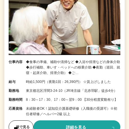
仕事内容
◆食事の準備、補助や清掃など ◆入浴や排泄などの身体介助
◆歩行補助、車いす・ベッドへの移乗介助 ◆夜勤（巡回、就
寝・起床介助、排泄介助） ◆ご…
給与
時給1,500円（夜勤1回：26,390円） ☆賃上げしました
勤務地
東京都北区浮間3-24-10（JR埼京線「北赤羽駅」徒歩4分）
勤務時間
8：30～17：30、17：00～翌9：00 【30分程度変動有り】
応募資格
未経験者OK！認知症介護基礎研修（入職後の受講可）※初
任者研修／ヘルパー2級 以上
詳細を見る
後で見る