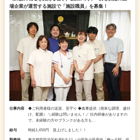
場企業が運営する施設で「施設職員」を募集！
仕事内容
◆ご利用者様の送迎、見守り ◆食事提供（簡単な調理、盛付
け、配膳） ＼経験は問いません！／ 社内研修がありますの
で、未経験の方やブランクがある方も…
給与
時給1,450円 賃上げしました！！
勤務地
東京都世田谷区松原6-5-11（小田急小田原線「梅ヶ丘駅」徒