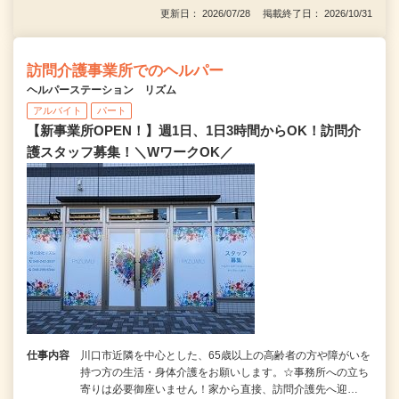
更新日： 2026/07/28 掲載終了日： 2026/10/31
訪問介護事業所でのヘルパー
ヘルパーステーション リズム
アルバイト
パート
【新事業所OPEN！】週1日、1日3時間からOK！訪問介
護スタッフ募集！＼WワークOK／
仕事内容
川口市近隣を中心とした、65歳以上の高齢者の方や障がいを
持つ方の生活・身体介護をお願いします。☆事務所への立ち
寄りは必要御座いません！家から直接、訪問介護先へ迎…