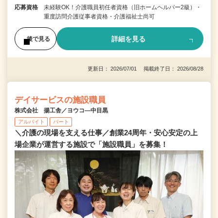
応募資格
未経験OK！介護職員初任者資格（旧ホームヘルパー2級）・
重度訪問介護従事者資格・介護福祉士尚可
詳細を見る
後で見る
更新日： 2026/07/01 掲載終了日： 2026/08/28
デイサービスの施設職員
株式会社 揚工舎／ヨウコ―中目黒
アルバイト
パート
＼介護の現場を支える仕事／創業24周年・安心安定の上
場企業が運営する施設で「施設職員」を募集！