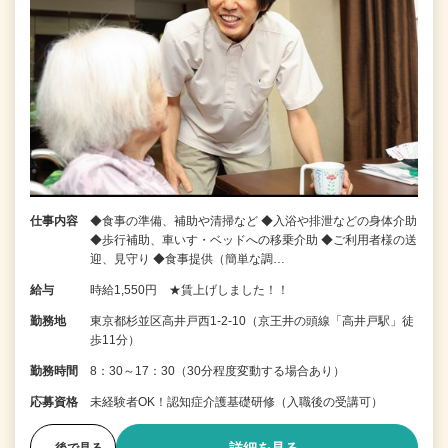
仕事内容
◆食事の準備、補助や清掃など ◆入浴や排泄などの身体介助
◆歩行補助、車いす・ベッドへの移乗介助 ◆ご利用者様の送
迎、見守り ◆食事提供（簡単な調…
給与
時給1,550円 ★賃上げしました！！
勤務地
東京都杉並区高井戸西1-2-10（京王井の頭線「高井戸駅」徒
歩11分）
勤務時間
8：30～17：30（30分程度変動する場合あり）
応募資格
未経験者OK！認知症介護基礎研修（入職後の受講可）
後で見る