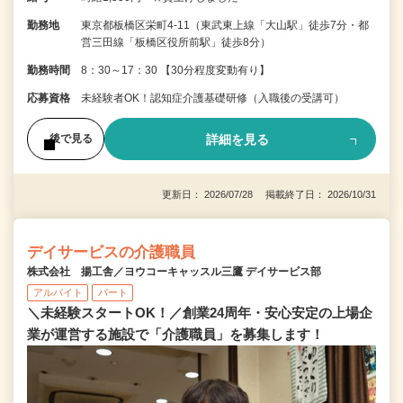
勤務地
東京都板橋区栄町4-11（東武東上線「大山駅」徒歩7分・都
営三田線「板橋区役所前駅」徒歩8分）
勤務時間
8：30～17：30 【30分程度変動有り】
応募資格
未経験者OK！認知症介護基礎研修（入職後の受講可）
詳細を見る
後で見る
更新日： 2026/07/28 掲載終了日： 2026/10/31
デイサービスの介護職員
株式会社 揚工舎／ヨウコーキャッスル三鷹 デイサービス部
アルバイト
パート
＼未経験スタートOK！／創業24周年・安心安定の上場企
業が運営する施設で「介護職員」を募集します！