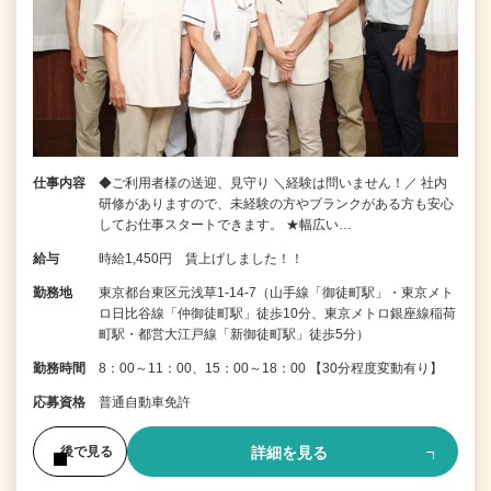
仕事内容
◆ご利用者様の送迎、見守り ＼経験は問いません！／ 社内
研修がありますので、未経験の方やブランクがある方も安心
してお仕事スタートできます。 ★幅広い…
給与
時給1,450円 賃上げしました！！
勤務地
東京都台東区元浅草1-14-7（山手線「御徒町駅」・東京メト
ロ日比谷線「仲御徒町駅」徒歩10分、東京メトロ銀座線稲荷
町駅・都営大江戸線「新御徒町駅」徒歩5分）
勤務時間
8：00～11：00、15：00～18：00 【30分程度変動有り】
応募資格
普通自動車免許
詳細を見る
後で見る