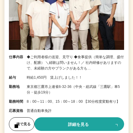
仕事内容
◆ご利用者様の送迎、見守り ◆食事提供（簡単な調理、盛付
け、配膳） ＼経験は問いません！／ 社内研修がありますの
で、未経験の方やブランクがある方も…
給与
時給1,450円 賃上げしました！！
勤務地
東京都三鷹市上連雀6-32-36（中央・総武線「三鷹駅」車5
分・徒歩19分）
勤務時間
8：00～11：00、15：00～18：00 【30分程度変動有り】
応募資格
普通自動車免許
詳細を見る
後で見る