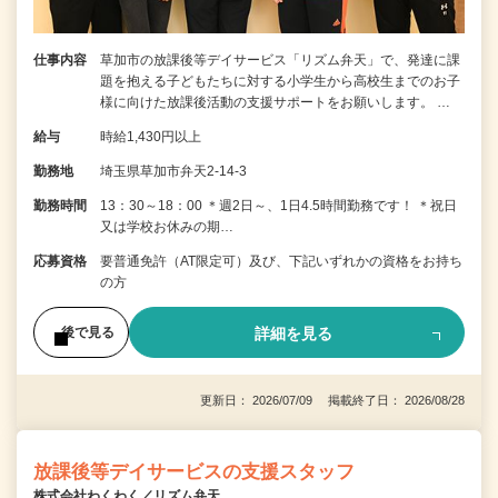
仕事内容
草加市の放課後等デイサービス「リズム弁天」で、発達に課
題を抱える子どもたちに対する小学生から高校生までのお子
様に向けた放課後活動の支援サポートをお願いします。 …
給与
時給1,430円以上
勤務地
埼玉県草加市弁天2-14-3
勤務時間
13：30～18：00 ＊週2日～、1日4.5時間勤務です！ ＊祝日
又は学校お休みの期…
応募資格
要普通免許（AT限定可）及び、下記いずれかの資格をお持ち
の方
詳細を見る
後で見る
更新日： 2026/07/09 掲載終了日： 2026/08/28
放課後等デイサービスの支援スタッフ
株式会社わくわく／リズム弁天