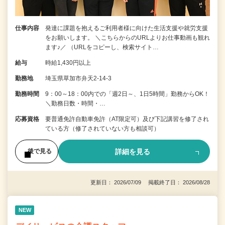
仕事内容
発達に課題を抱えるご利用者様に向けた生活支援や就労支援
をお願いします。 ＼こちらからのURLよりお仕事動画も観れ
ます♪／ （URLをコピーし、検索サイト…
給与
時給1,430円以上
勤務地
埼玉県草加市弁天2-14-3
勤務時間
9：00～18：00内での「週2日～、1日5時間」勤務からOK！
＼勤務日数・時間・…
応募資格
要普通免許自動車免許（AT限定可）及び下記講習を修了され
ている方（修了されていない方も相談可）
詳細を見る
後で見る
更新日： 2026/07/09 掲載終了日： 2026/08/28
NEW