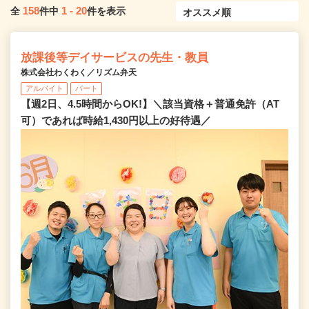
158
1
-
20
全
件中
件を表示
放課後等デイサービスの先生・教員
株式会社わくわく／リズム弁天
アルバイト
パート
【週2日、4.5時間からOK!】＼該当資格＋普通免許（AT
可）であれば時給1,430円以上の好待遇／