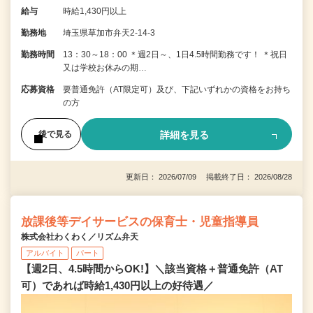
給与
時給1,430円以上
勤務地
埼玉県草加市弁天2-14-3
勤務時間
13：30～18：00 ＊週2日～、1日4.5時間勤務です！ ＊祝日
又は学校お休みの期…
応募資格
要普通免許（AT限定可）及び、下記いずれかの資格をお持ち
の方
詳細を見る
後で見る
更新日： 2026/07/09 掲載終了日： 2026/08/28
放課後等デイサービスの保育士・児童指導員
株式会社わくわく／リズム弁天
アルバイト
パート
【週2日、4.5時間からOK!】＼該当資格＋普通免許（AT
可）であれば時給1,430円以上の好待遇／