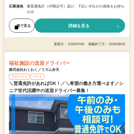
応募資格
要普通免許（AT限定可）及び、下記いずれかの資格をお持ち
の方
詳細を見る
後で見る
更新日： 2026/07/09 掲載終了日： 2026/08/28
福祉施設の送迎ドライバー
株式会社わくわく／リズム弁天
アルバイト
パート
＼普通免許があればOK！／＼希望の働き方選べます／シ
ニア世代活躍中の送迎ドライバー募集！