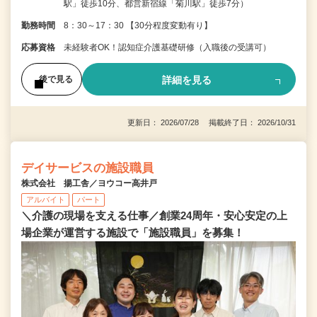
駅」徒歩10分、都営新宿線「菊川駅」徒歩7分）
勤務時間
8：30～17：30 【30分程度変動有り】
応募資格
未経験者OK！認知症介護基礎研修（入職後の受講可）
詳細を見る
後で見る
更新日： 2026/07/28 掲載終了日： 2026/10/31
デイサービスの施設職員
株式会社 揚工舎／ヨウコー高井戸
アルバイト
パート
＼介護の現場を支える仕事／創業24周年・安心安定の上
場企業が運営する施設で「施設職員」を募集！