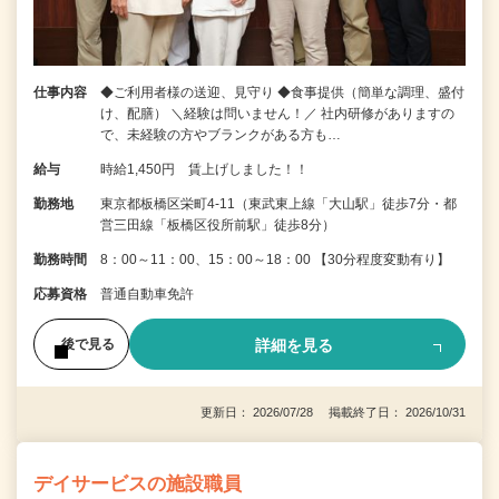
仕事内容
◆ご利用者様の送迎、見守り ◆食事提供（簡単な調理、盛付
け、配膳） ＼経験は問いません！／ 社内研修がありますの
で、未経験の方やブランクがある方も…
給与
時給1,450円 賃上げしました！！
勤務地
東京都板橋区栄町4-11（東武東上線「大山駅」徒歩7分・都
営三田線「板橋区役所前駅」徒歩8分）
勤務時間
8：00～11：00、15：00～18：00 【30分程度変動有り】
応募資格
普通自動車免許
詳細を見る
後で見る
更新日： 2026/07/28 掲載終了日： 2026/10/31
デイサービスの施設職員