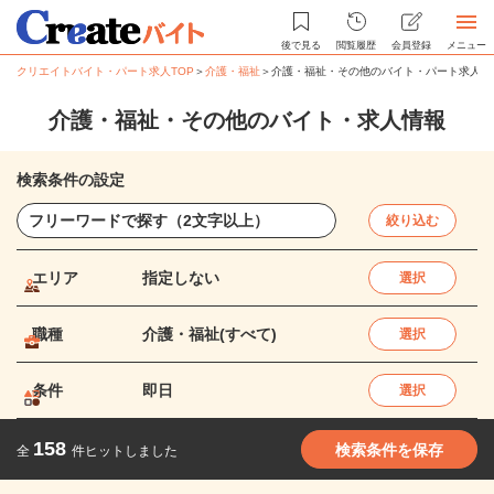
後で見る
閲覧履歴
会員登録
メニュー
クリエイトバイト・パート求人TOP
＞
介護・福祉
＞
介護・福祉・その他のバイト・パート求人情
介護・福祉・その他のバイト・求人情報
検索条件の設定
絞り込む
エリア
指定しない
選択
職種
介護・福祉(すべて)
選択
条件
即日
選択
158
検索条件を保存
全
件ヒットしました