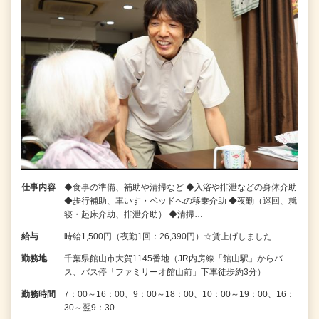
仕事内容
◆食事の準備、補助や清掃など ◆入浴や排泄などの身体介助
◆歩行補助、車いす・ベッドへの移乗介助 ◆夜勤（巡回、就
寝・起床介助、排泄介助） ◆清掃…
給与
時給1,500円（夜勤1回：26,390円）☆賃上げしました
勤務地
千葉県館山市大賀1145番地（JR内房線「館山駅」からバ
ス、バス停「ファミリーオ館山前」下車徒歩約3分）
勤務時間
7：00～16：00、9：00～18：00、10：00～19：00、16：
30～翌9：30…