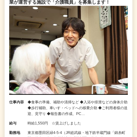
業が運営する施設で「介護職員」を募集します！
仕事内容
◆食事の準備、補助や清掃など ◆入浴や排泄などの身体介助
◆歩行補助、車いす・ベッドへの移乗介助 ◆ご利用者様の送
迎、見守り ◆報告書の作成、PC…
給与
時給1,550円 ☆賃上げしました
勤務地
東京都墨田区緑4-5-4（JR総武線・地下鉄半蔵門線「錦糸町