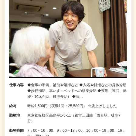
仕事内容
◆食事の準備、補助や清掃など ◆入浴や排泄などの身体介助
◆歩行補助、車いす・ベッドへの移乗介助 ◆夜勤（巡回、就
寝・起床介助、排泄介助） ◆清…
給与
時給1,500円（夜勤1回：25,580円） ☆賃上げしました
勤務地
東京都板橋区高島平1-3-11（都営三田線「西台駅」徒歩7
分）
勤務時間
7：00～16：00、9：00～18：00、10：00～19：00、16：