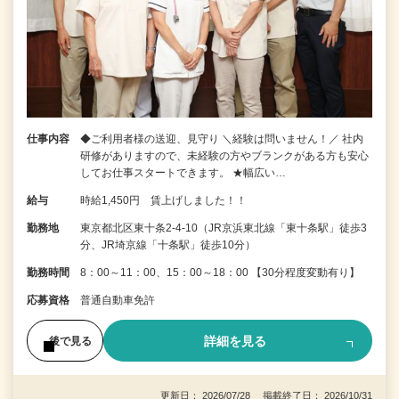
仕事内容
◆ご利用者様の送迎、見守り ＼経験は問いません！／ 社内
研修がありますので、未経験の方やブランクがある方も安心
してお仕事スタートできます。 ★幅広い…
給与
時給1,450円 賃上げしました！！
勤務地
東京都北区東十条2-4-10（JR京浜東北線「東十条駅」徒歩3
分、JR埼京線「十条駅」徒歩10分）
勤務時間
8：00～11：00、15：00～18：00 【30分程度変動有り】
応募資格
普通自動車免許
詳細を見る
後で見る
更新日： 2026/07/28 掲載終了日： 2026/10/31