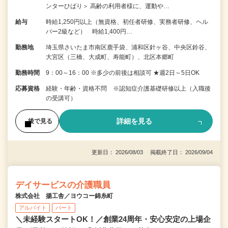
ンターひばり＞ 高齢の利用者様に、運動や…
給与
時給1,250円以上（無資格、初任者研修、実務者研修、ヘル
パー2級など） 時給1,400円…
勤務地
埼玉県さいたま市南区鹿手袋、浦和区針ヶ谷、中央区鈴谷、
大宮区（三橋、大成町、寿能町）、北区本郷町
勤務時間
9：00～16：00 ※多少の前後は相談可 ★週2日～5日OK
応募資格
経験・年齢・資格不問 ※認知症介護基礎研修以上（入職後
の受講可）
詳細を見る
後で見る
更新日： 2026/08/03 掲載終了日： 2026/09/04
デイサービスの介護職員
株式会社 揚工舎／ヨウコー錦糸町
アルバイト
パート
＼未経験スタートOK！／創業24周年・安心安定の上場企