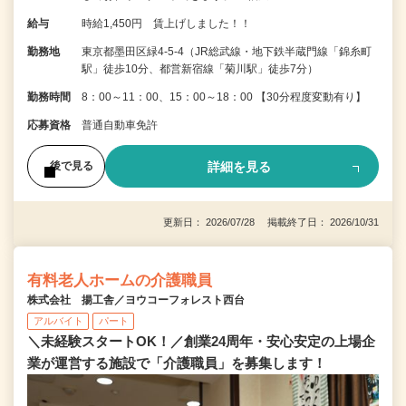
給与
時給1,450円 賃上げしました！！
勤務地
東京都墨田区緑4-5-4（JR総武線・地下鉄半蔵門線「錦糸町
駅」徒歩10分、都営新宿線「菊川駅」徒歩7分）
勤務時間
8：00～11：00、15：00～18：00 【30分程度変動有り】
応募資格
普通自動車免許
詳細を見る
後で見る
更新日： 2026/07/28 掲載終了日： 2026/10/31
有料老人ホームの介護職員
株式会社 揚工舎／ヨウコーフォレスト西台
アルバイト
パート
＼未経験スタートOK！／創業24周年・安心安定の上場企
業が運営する施設で「介護職員」を募集します！