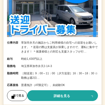
仕事内容
草加市弁天の施設からご利用者様の自宅への送迎をお願いし
ます。 ＊送迎の際は支援員が添乗しますので、運転に集中で
きます！ ＊保護者様との対応も支援スタッフが行…
給与
時給1,430円以上
勤務地
埼玉県草加市弁天2-14-3
勤務時間
［朝送迎］9：00～11：00 ［夕方送迎］16：30～18：30 ☆
勤務は週2日…
応募資格
普通免許（AT限定可）、未経験OK
詳細を見る
後で見る