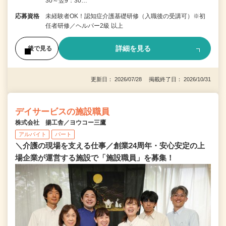
30～翌9：30…
応募資格
未経験者OK！認知症介護基礎研修（入職後の受講可）※初
任者研修／ヘルパー2級 以上
詳細を見る
後で見る
更新日： 2026/07/28 掲載終了日： 2026/10/31
デイサービスの施設職員
株式会社 揚工舎／ヨウコー三鷹
アルバイト
パート
＼介護の現場を支える仕事／創業24周年・安心安定の上
場企業が運営する施設で「施設職員」を募集！