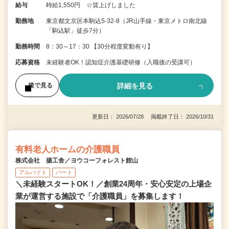
給与
時給1,550円 ☆賃上げしました
勤務地
東京都文京区本駒込5-32-8（JR山手線・東京メトロ南北線
「駒込駅」徒歩7分）
勤務時間
8：30～17：30 【30分程度変動有り】
応募資格
未経験者OK！認知症介護基礎研修（入職後の受講可）
詳細を見る
後で見る
更新日： 2026/07/28 掲載終了日： 2026/10/31
有料老人ホームの介護職員
株式会社 揚工舎／ヨウコーフォレスト館山
アルバイト
パート
＼未経験スタートOK！／創業24周年・安心安定の上場企
業が運営する施設で「介護職員」を募集します！