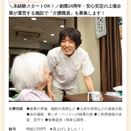
＼未経験スタートOK！／創業24周年・安心安定の上場企
業が運営する施設で「介護職員」を募集します！
仕事内容
◆食事の準備、補助や清掃など ◆入浴や排泄などの身体介助
◆歩行補助、車いす・ベッドへの移乗介助 ◆ご利用者様の送
迎、見守り ◆食事提供（簡単な調理…
給与
時給1,550円 ★賃上げしました！！