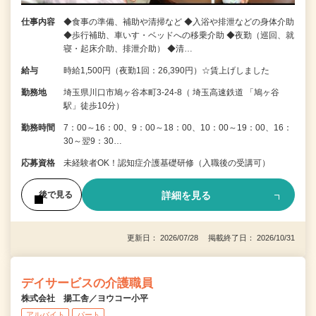
仕事内容
◆食事の準備、補助や清掃など ◆入浴や排泄などの身体介助
◆歩行補助、車いす・ベッドへの移乗介助 ◆夜勤（巡回、就
寝・起床介助、排泄介助） ◆清…
給与
時給1,500円（夜勤1回：26,390円）☆賃上げしました
勤務地
埼玉県川口市鳩ヶ谷本町3-24-8（ 埼玉高速鉄道 「鳩ヶ谷
駅」徒歩10分）
勤務時間
7：00～16：00、9：00～18：00、10：00～19：00、16：
30～翌9：30…
応募資格
未経験者OK！認知症介護基礎研修（入職後の受講可）
詳細を見る
後で見る
更新日： 2026/07/28 掲載終了日： 2026/10/31
デイサービスの介護職員
株式会社 揚工舎／ヨウコー小平
アルバイト
パート