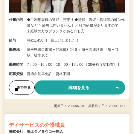
仕事内容
◆ご利用者様の送迎、見守り ◆清掃・洗濯・営繕等の補助作
業など ＼経験は問いません！／ 社内研修がありますので、
未経験の方やブランクがある方も安…
給与
時給1,450円 賃上げしました！！
勤務地
埼玉県川口市鳩ヶ谷本町3-24-8（ 埼玉高速鉄道 「鳩ヶ谷
駅」徒歩10分）
勤務時間
7：00～16：00、10：00～19：00 【30分程度変動有り】
応募資格
普通自動車免許 資格不問
詳細を見る
後で見る
更新日： 2026/07/28 掲載終了日： 2026/10/31
デイサービスの介護職員
株式会社 揚工舎／ヨウコー駒込