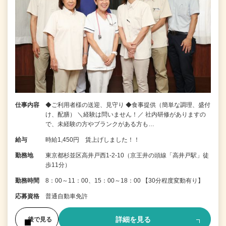
仕事内容
◆ご利用者様の送迎、見守り ◆食事提供（簡単な調理、盛付
け、配膳） ＼経験は問いません！／ 社内研修がありますの
で、未経験の方やブランクがある方も…
給与
時給1,450円 賃上げしました！！
勤務地
東京都杉並区高井戸西1-2-10（京王井の頭線「高井戸駅」徒
歩11分）
勤務時間
8：00～11：00、15：00～18：00 【30分程度変動有り】
応募資格
普通自動車免許
詳細を見る
後で見る