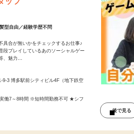
タッフ
装髪型自由／経験学歴不問
不具合が無いかをチェックするお仕事♪
が普段プレイしているあのソーシャルゲー
ズ等、魅力…
-9-3 博多駅前シティビル4F（地下鉄空
）
ち、実働7～8時間 ※短時間勤務不可 ★シフ
後で見