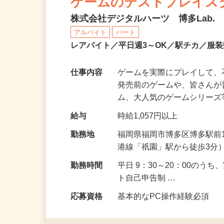
ゲームのテストプレイス
株式会社デジタルハーツ 博多Lab.
アルバイト
パート
レアバイト／平日週3～OK／駅チカ／服
仕事内容
ゲームを実際にプレイして、
発売前のゲームや、皆さん
ム、大人気のゲームシリー
給与
時給1,057円以上
勤務地
福岡県福岡市博多区博多駅前1
港線「祇園」駅から徒歩3分
勤務時間
平日 9：30～20：00のう
ト自己申告制 …
応募資格
基本的なPC操作経験必須