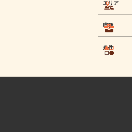
エリア
職種
条件