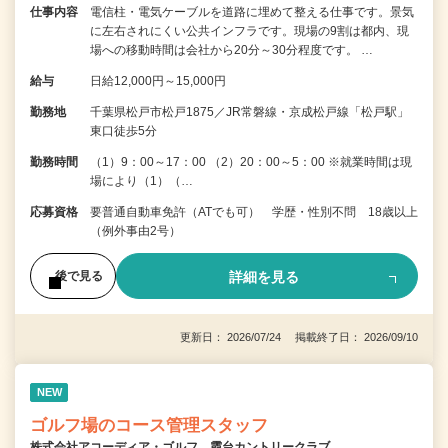
仕事内容
電信柱・電気ケーブルを道路に埋めて整える仕事です。景気
に左右されにくい公共インフラです。現場の9割は都内、現
場への移動時間は会社から20分～30分程度です。 …
給与
日給12,000円～15,000円
勤務地
千葉県松戸市松戸1875／JR常磐線・京成松戸線「松戸駅」
東口徒歩5分
勤務時間
（1）9：00～17：00 （2）20：00～5：00 ※就業時間は現
場により（1）（…
応募資格
要普通自動車免許（ATでも可） 学歴・性別不問 18歳以上
（例外事由2号）
詳細を見る
後で見る
更新日： 2026/07/24 掲載終了日： 2026/09/10
NEW
ゴルフ場のコース管理スタッフ
株式会社アコーディア・ゴルフ 霞台カントリークラブ