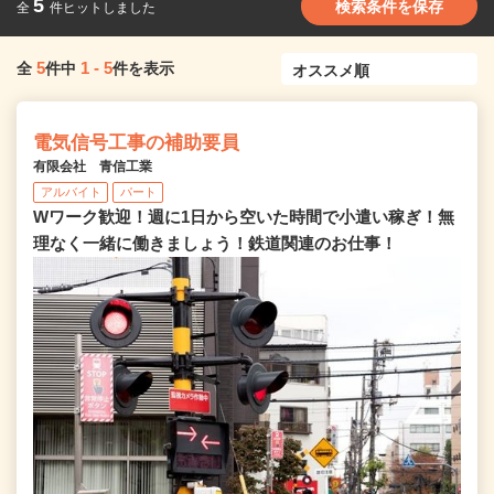
5
検索条件を保存
全
件ヒットしました
5
1
-
5
全
件中
件を表示
電気信号工事の補助要員
有限会社 青信工業
アルバイト
パート
Wワーク歓迎！週に1日から空いた時間で小遣い稼ぎ！無
理なく一緒に働きましょう！鉄道関連のお仕事！