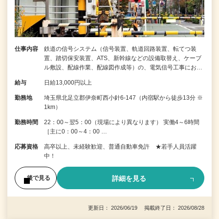
仕事内容
鉄道の信号システム（信号装置、軌道回路装置、転てつ装
置、踏切保安装置、ATS、新幹線などの設備取替え、ケーブ
ル敷設、配線作業、配線図作成等）の、電気信号工事にお…
給与
日給13,000円以上
勤務地
埼玉県北足立郡伊奈町西小針6-147（内宿駅から徒歩13分 ※
1km）
勤務時間
22：00～翌5：00（現場により異なります） 実働4～6時間
［主に0：00～4：00 …
応募資格
高卒以上、未経験歓迎、普通自動車免許 ★若手人員活躍
中！
詳細を見る
後で見る
更新日： 2026/06/19 掲載終了日： 2026/08/28