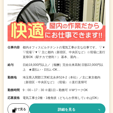
仕事内容
都内オフィスビルテナントの電気工事が主な仕事です。 ▽▼
▽現場▽▼▽ 主に都内（新宿区、中央区など）☆現場に直行
直帰OK（駅チカで便利！） 基本、屋内…
給与
日給18,000円以上／［報酬］完全出来高制 日額22,000円以
上 ★週払い・日払いOK…
勤務地
埼玉県入間郡三芳町北永井524-2（本社）／主に東京都内
［新宿区・中央区など］（現場） ☆直行直帰可
勤務時間
9：00～17：30 ※週1日～勤務可 ※WワークOK
応募資格
電気工事士2種・1種免状（どちらか所有していればOK）
詳細を見る
後で見る