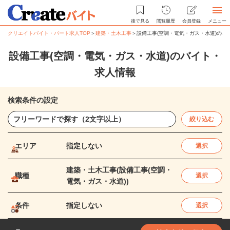
後で見る
閲覧履歴
会員登録
メニュー
クリエイトバイト・パート求人TOP
＞
建築・土木工事
＞
設備工事(空調・電気・ガス・水道)のバ
設備工事(空調・電気・ガス・水道)のバイト・
求人情報
検索条件の設定
絞り込む
エリア
指定しない
選択
建築・土木工事(設備工事(空調・
職種
選択
電気・ガス・水道))
条件
指定しない
選択