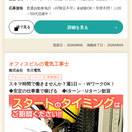
応募資格
普通自動車免許（AT限定不可）未経験OK！学歴不問！☆20
～50代活躍中！
詳細を見る
後で見る
更新日： 2026/08/06 掲載終了日： 2026/09/04
オフィスビルの電気工事士
株式会社 市川電気
アルバイト
パート
業務委託
スキマ時間で働きませんか？週1日～・WワークOK！
◆安定の仕事量で稼げる ◆Iターン・Uターン歓迎