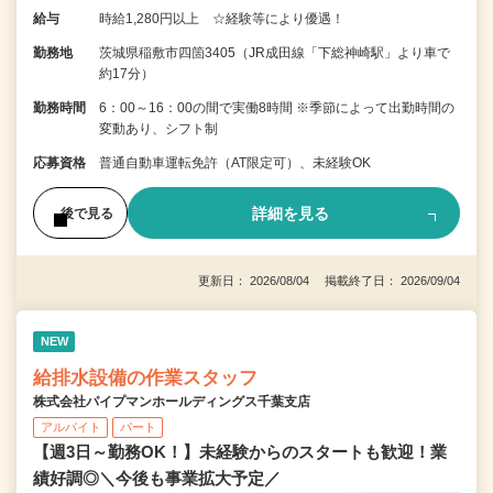
給与
時給1,280円以上 ☆経験等により優遇！
勤務地
茨城県稲敷市四箇3405（JR成田線「下総神崎駅」より車で
約17分）
勤務時間
6：00～16：00の間で実働8時間 ※季節によって出勤時間の
変動あり、シフト制
応募資格
普通自動車運転免許（AT限定可）、未経験OK
詳細を見る
後で見る
更新日： 2026/08/04 掲載終了日： 2026/09/04
NEW
給排水設備の作業スタッフ
株式会社パイプマンホールディングス千葉支店
アルバイト
パート
【週3日～勤務OK！】未経験からのスタートも歓迎！業
績好調◎＼今後も事業拡大予定／