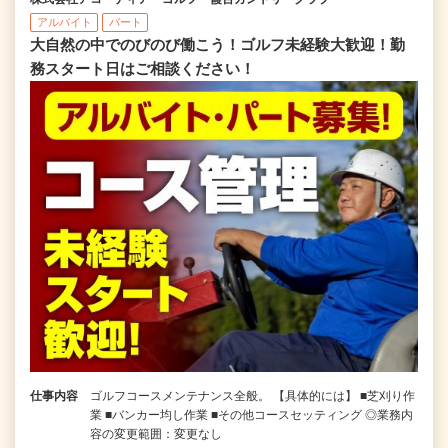
アルバイト
パート
大自然の中でのびのび働こう！ゴルフ未経験大歓迎！勤
務スタート日はご相談ください！
仕事内容
ゴルフコースメンテナンス全般。 【具体的には】 ■芝刈り作
業 ■バンカー均し作業 ■その他コースセッティング ◎業務内
容の変更範囲：変更なし