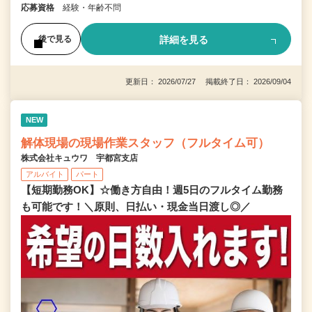
応募資格
経験・年齢不問
詳細を見る
後で見る
更新日： 2026/07/27 掲載終了日： 2026/09/04
NEW
解体現場の現場作業スタッフ（フルタイム可）
株式会社キュウワ 宇都宮支店
アルバイト
パート
【短期勤務OK】☆働き方自由！週5日のフルタイム勤務
も可能です！＼原則、日払い・現金当日渡し◎／