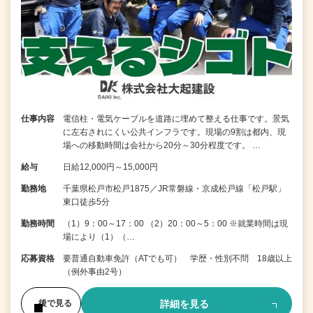
仕事内容
電信柱・電気ケーブルを道路に埋めて整える仕事です。景気
に左右されにくい公共インフラです。現場の9割は都内、現
場への移動時間は会社から20分～30分程度です。 …
給与
日給12,000円～15,000円
勤務地
千葉県松戸市松戸1875／JR常磐線・京成松戸線「松戸駅」
東口徒歩5分
勤務時間
（1）9：00～17：00 （2）20：00～5：00 ※就業時間は現
場により（1）（…
応募資格
要普通自動車免許（ATでも可） 学歴・性別不問 18歳以上
（例外事由2号）
詳細を見る
後で見る