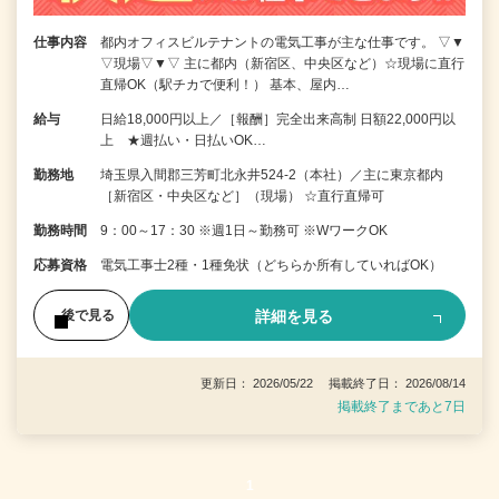
仕事内容
都内オフィスビルテナントの電気工事が主な仕事です。 ▽▼
▽現場▽▼▽ 主に都内（新宿区、中央区など）☆現場に直行
直帰OK（駅チカで便利！） 基本、屋内…
給与
日給18,000円以上／［報酬］完全出来高制 日額22,000円以
上 ★週払い・日払いOK…
勤務地
埼玉県入間郡三芳町北永井524-2（本社）／主に東京都内
［新宿区・中央区など］（現場） ☆直行直帰可
勤務時間
9：00～17：30 ※週1日～勤務可 ※WワークOK
応募資格
電気工事士2種・1種免状（どちらか所有していればOK）
詳細を見る
後で見る
更新日： 2026/05/22 掲載終了日： 2026/08/14
掲載終了まであと7日
1