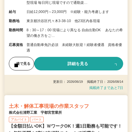
型現場 毎日同じ現場ですので通勤楽…
給与
日給12,000円～23,000円 ※経験・能力考慮します
勤務地
東京都渋谷区代々木3-38-10 他23区内各現場
勤務時間
8：30～17：00 現場により異なる 自由出勤OK あなたの希
望の働き方をご…
応募資格
普通自動車免許必須 未経験大歓迎！経験者優遇 資格者優
遇
詳細を見る
後で見る
更新日： 2026/06/19 掲載終了日： 2026/08/14
掲載終了まであと7日
土木・解体工事現場の作業スタッフ
株式会社清野工業 宇都宮営業所
アルバイト
パート
【全額日払いOK】ＷワークOK！週1日勤務も可能です！