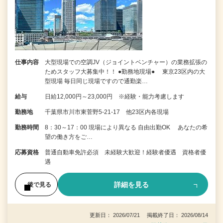
仕事内容
大型現場での空調JV（ジョイントベンチャー）の業務拡張の
ためスタッフ大募集中！！ ●勤務地現場● 東京23区内の大
型現場 毎日同じ現場ですので通勤楽…
給与
日給12,000円～23,000円 ※経験・能力考慮します
勤務地
千葉県市川市東菅野5-21-17 他23区内各現場
勤務時間
8：30～17：00 現場により異なる 自由出勤OK あなたの希
望の働き方をご…
応募資格
普通自動車免許必須 未経験大歓迎！経験者優遇 資格者優
遇
詳細を見る
後で見る
更新日： 2026/07/21 掲載終了日： 2026/08/14