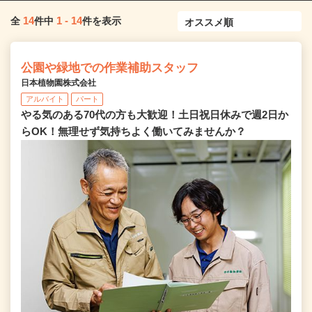
14
1
-
14
全
件中
件を表示
公園や緑地での作業補助スタッフ
日本植物園株式会社
アルバイト
パート
やる気のある70代の方も大歓迎！土日祝日休みで週2日か
らOK！無理せず気持ちよく働いてみませんか？