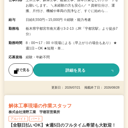
お願いします。 ＼未経験の方も安心♪／ ＊資材仕分け、運
搬、片付け、機械や車両の洗浄など、すぐに始めら…
給与
日給8,550円～15,000円 ※経験・能力考慮
勤務地
栃木県宇都宮市南大通り3-2-13（JR「宇都宮駅」より徒歩7
分）
勤務時間
8：00〜17：00 ※現場による（早上がりの場合もあり） ★
週1日～OK ★短期・単…
応募資格
経験・年齢不問
詳細を見る
後で見る
更新日： 2026/07/21 掲載終了日： 2026/08/28
解体工事現場の作業スタッフ
株式会社清野工業 宇都宮営業所
アルバイト
パート
【全額日払いOK】★週5日のフルタイム希望も大歓迎！