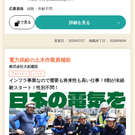
応募資格
経験・年齢不問
詳細を見る
後で見る
更新日： 2026/07/27 掲載終了日： 2026/09/04
電力供給の土木作業員補助
株式会社大起建設
アルバイト
パート
インフラ事業なので需要も将来性も高い仕事！8割が未経
験スタート！性別不問！