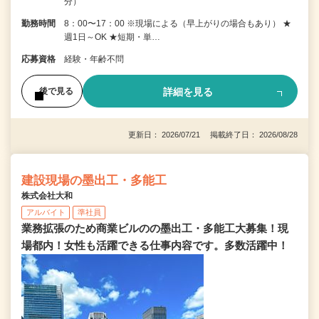
分）
勤務時間
8：00〜17：00 ※現場による（早上がりの場合もあり） ★
週1日～OK ★短期・単…
応募資格
経験・年齢不問
詳細を見る
後で見る
更新日： 2026/07/21 掲載終了日： 2026/08/28
建設現場の墨出工・多能工
株式会社大和
アルバイト
準社員
業務拡張のため商業ビルのの墨出工・多能工大募集！現
場都内！女性も活躍できる仕事内容です。多数活躍中！