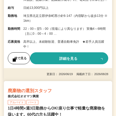
給与
日給13,000円以上
勤務地
埼玉県北足立郡伊奈町西小針6-147（内宿駅から徒歩13分 ※
1km）
勤務時間
22：00～翌5：00（現場により異なります） 実働4～6時間
［主に0：00～4：00 …
応募資格
高卒以上、未経験歓迎、普通自動車免許 ★若手人員活躍
中！
詳細を見る
後で見る
更新日： 2026/06/19 掲載終了日： 2026/08/28
廃棄物の選別スタッフ
株式会社オオマツ興業
アルバイト
パート
1日4時間×週3日勤務からOK!座り仕事で軽量な廃棄物を
扱います。60代の方も活躍中！