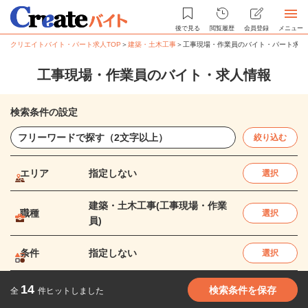
後で見る
閲覧履歴
会員登録
メニュー
クリエイトバイト・パート求人TOP
＞
建築・土木工事
＞
工事現場・作業員のバイト・パート求人
工事現場・作業員のバイト・求人情報
検索条件の設定
絞り込む
エリア
指定しない
選択
建築・土木工事(工事現場・作業
職種
選択
員)
条件
指定しない
選択
14
検索条件を保存
全
件ヒットしました