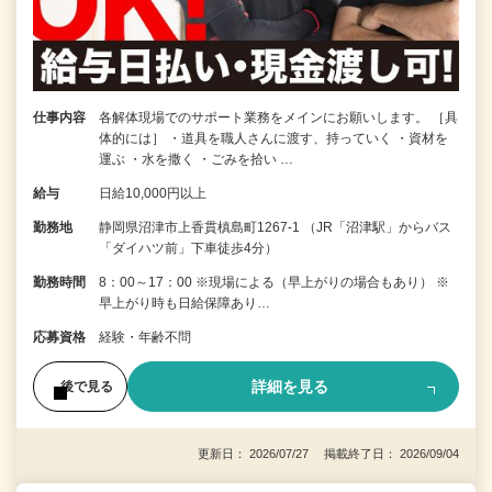
仕事内容
各解体現場でのサポート業務をメインにお願いします。 ［具
体的には］ ・道具を職人さんに渡す、持っていく ・資材を
運ぶ ・水を撒く ・ごみを拾い …
給与
日給10,000円以上
勤務地
静岡県沼津市上香貫槙島町1267-1 （JR「沼津駅」からバス
「ダイハツ前」下車徒歩4分）
勤務時間
8：00～17：00 ※現場による（早上がりの場合もあり） ※
早上がり時も日給保障あり…
応募資格
経験・年齢不問
詳細を見る
後で見る
更新日： 2026/07/27 掲載終了日： 2026/09/04