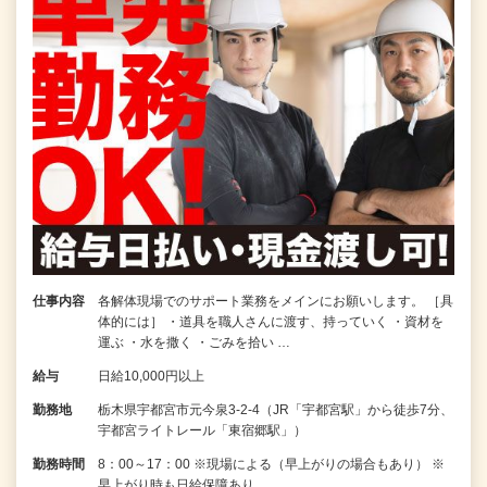
仕事内容
各解体現場でのサポート業務をメインにお願いします。 ［具
体的には］ ・道具を職人さんに渡す、持っていく ・資材を
運ぶ ・水を撒く ・ごみを拾い …
給与
日給10,000円以上
勤務地
栃木県宇都宮市元今泉3-2-4（JR「宇都宮駅」から徒歩7分、
宇都宮ライトレール「東宿郷駅」）
勤務時間
8：00～17：00 ※現場による（早上がりの場合もあり） ※
早上がり時も日給保障あり…