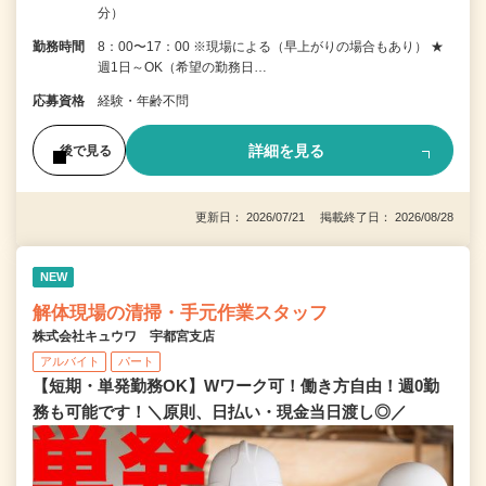
分）
勤務時間
8：00〜17：00 ※現場による（早上がりの場合もあり） ★
週1日～OK（希望の勤務日…
応募資格
経験・年齢不問
詳細を見る
後で見る
更新日： 2026/07/21 掲載終了日： 2026/08/28
NEW
解体現場の清掃・手元作業スタッフ
株式会社キュウワ 宇都宮支店
アルバイト
パート
【短期・単発勤務OK】Wワーク可！働き方自由！週0勤
務も可能です！＼原則、日払い・現金当日渡し◎／