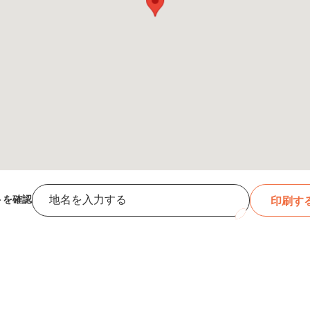
トを確認
印刷
検
索