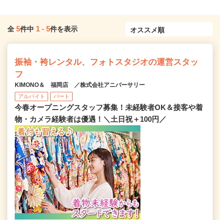
5
1
-
5
全
件中
件を表示
振袖・袴レンタル、フォトスタジオの運営スタッ
フ
KIMONO＆ 福岡店 ／株式会社アニバーサリー
アルバイト
パート
今春オープニングスタッフ募集！未経験者OK＆接客や着
物・カメラ経験者は優遇！＼土日祝＋100円／