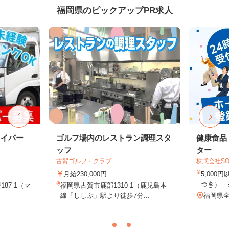
福岡県のピックアップPR求人
ライバー
ゴルフ場内のレストラン調理スタ
健康食品
ッフ
ター
古賀ゴルフ・クラブ
株式会社SO
月給230,000円
5,000
つき） 
87-1（マ
福岡県古賀市鹿部1310-1（鹿児島本
線「ししぶ」駅より徒歩7分...
福岡県