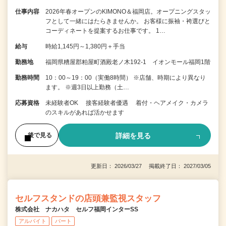
仕事内容
2026年春オープンのKIMONO＆福岡店。オープニングスタッ
フとして一緒にはたらきませんか。 お客様に振袖・袴選びと
コーディネートを提案するお仕事です。 1…
給与
時給1,145円～1,380円＋手当
勤務地
福岡県糟屋郡粕屋町酒殿老ノ木192-1 イオンモール福岡1階
勤務時間
10：00～19：00（実働8時間） ※店舗、時期により異なり
ます。 ※週3日以上勤務（土…
応募資格
未経験者OK 接客経験者優遇 着付・ヘアメイク・カメラ
のスキルがあれば活かせます
詳細を見る
後で見る
更新日： 2026/03/27 掲載終了日： 2027/03/05
セルフスタンドの店頭兼監視スタッフ
株式会社 ナカハタ セルフ福岡インターSS
アルバイト
パート