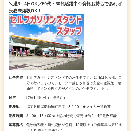
＼週3～4日OK／50代・60代活躍中◇資格お持ちであれば
実務未経験OK！
仕事内容
セルフガソリンスタンドでのお仕事です。 給油はお客様が自
分で行いますので、モニター越しや目視で安全を確認後、給
油許可ボタンを押すのがメインのお仕事です。 あ…
給与
時給1,190円（手当含む）
勤務地
福岡県糟屋郡粕屋町戸原北3-1-10 ★マイカー通勤可
勤務時間
8：00～16：00 ★上記の時間で固定 ★週3～4日勤務可能
応募資格
危険物乙種４類の資格が必須、18歳以上（労働基準法第61条
による ※例外事由2号）