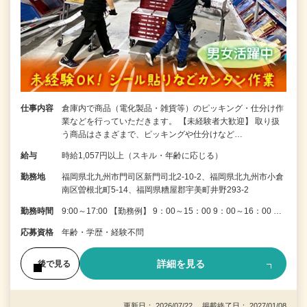
仕事内容
倉庫内で商品（電化製品・雑貨等）のピッキング・仕分け作
業などを行っていただきます。 【未経験者大歓迎】 取り扱
う商品はさまざまで、ピッキングや仕分けなど…
給与
時給1,057円以上（スキル・年齢に応じる）
勤務地
福岡県北九州市門司区新門司北2-10-2、福岡県北九州市小倉
南区曽根北町5-14、福岡県糟屋郡宇美町井野293-2
勤務時間
9:00～17:00 【勤務例】 9：00～15：00 9：00～16：00 …
応募資格
年齢・学歴・経験不問
詳細を見る
後で見る
更新日： 2026/07/22 掲載終了日： 2027/01/08