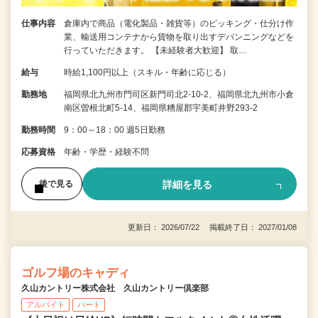
仕事内容
倉庫内で商品（電化製品・雑貨等）のピッキング・仕分け作
業、輸送用コンテナから貨物を取り出すデバンニングなどを
行っていただきます。 【未経験者大歓迎】 取…
給与
時給1,100円以上（スキル・年齢に応じる）
勤務地
福岡県北九州市門司区新門司北2-10-2、福岡県北九州市小倉
南区曽根北町5-14、福岡県糟屋郡宇美町井野293-2
勤務時間
9：00～18：00 週5日勤務
応募資格
年齢・学歴・経験不問
詳細を見る
後で見る
更新日： 2026/07/22 掲載終了日： 2027/01/08
ゴルフ場のキャディ
久山カントリー株式会社 久山カントリー倶楽部
アルバイト
パート