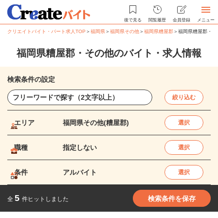
後で見る
閲覧履歴
会員登録
メニュー
クリエイトバイト・パート求人TOP
＞
福岡県
＞
福岡県その他
＞
福岡県糟屋郡
＞
福岡県糟屋郡・そ
福岡県糟屋郡・その他のバイト・求人情報
検索条件の設定
絞り込む
エリア
福岡県その他(糟屋郡)
選択
職種
指定しない
選択
条件
アルバイト
選択
5
検索条件を保存
全
件ヒットしました