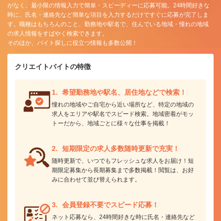
がなく、最小限の情報入力で簡単・スピーディーに応募可能。24時間好きな
時に、氏名・連絡先など簡単な項目を入力するだけですぐに応募が完了しま
す。職種はもちろんのこと、勤務地や駅名で、住んでいる地域・憧れの地域
の求人情報をすばやく検索できます。
そのほか、バイト探しに役立つ情報も多数公開！
クリエイトバイトの特徴
希望勤務地や駅名、
居住地などで検索！
憧れの地域やご自宅から近い場所
など、特定の地域の
求人をエリアや駅名でスピード検索。地域密着がモッ
トーだから、地域ごとに様々な仕事を掲載！
短期限定の求人多数
随時更新で充実！
随時更新で、いつでもフレッシュな求人をお届け！短
期限定募集から長期募集まで多数掲載！閲覧は、お好
みに合わせて並び替えられます。
会員登録不要で
スピード応募！
ネット応募なら、24時間好きな時に氏名・連絡先など