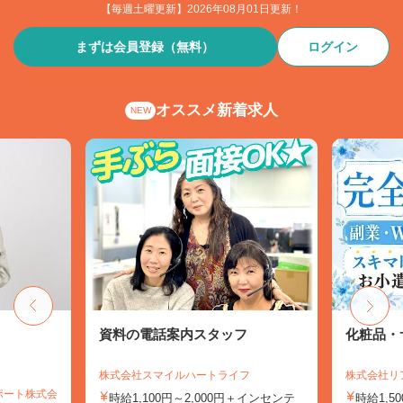
【毎週土曜更新】2026年08月01日更新！
まずは会員登録（無料）
ログイン
オススメ新着求人
NEW
フ
資料の電話案内スタッフ
化粧品・
株式会社スマイルハートライフ
株式会社リ
ポート株式会
時給1,100円～2,000円＋インセンテ
時給1,