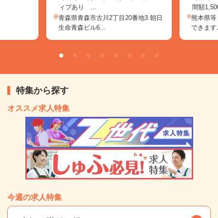
ィブあり ...
間額1,500
青森県青森市古川2丁目20番地3 朝日
熊本県等
生命青森ビル6...
できます♪
特集から探す
オススメ求人特集
今週の求人特集