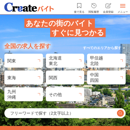
後で見る
閲覧履歴
会員登録
メニュー
あなたの街のバイト
すぐに見つかる
全国の求人を探す
すべてのエリアから探す ＞
北海道
甲信越
関東
東北
北陸
中国
東海
関西
四国
九州
その他
沖縄